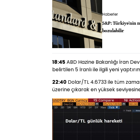
Haberler
S&P: Türkiye'nin 
bozulabilir
18:45
ABD Hazine Bakanlığı İran Devr
belirtilen 5 İranlı ile ilgili yeni yaptır
22:40
Dolar/TL 4.6733 ile tüm zamanl
üzerine çıkarak en yüksek seviyesin