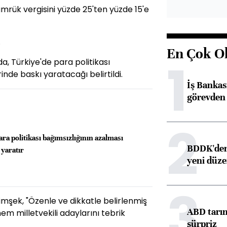
mrük vergisini yüzde 25'ten yüzde 15'e
.
En Çok O
1
a, Türkiye'de para politikası
nde baskı yaratacağı belirtildi.
İş Banka
görevden 
2
ara politikası bağımsızlığının azalması
BDDK'den 
 yaratır
yeni düz
3
mşek, "Özenle ve dikkatle belirlenmiş
ABD tarım
nem milletvekili adaylarını tebrik
sürpriz