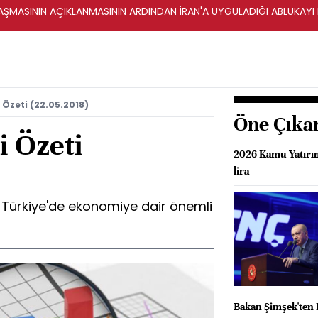
ŞMASININ AÇIKLANMASININ ARDINDAN İRAN'A UYGULADIĞI ABLUKAYI
Özeti (22.05.2018)
Öne Çıka
 Özeti
2026 Kamu Yatırım
lira
 Türkiye'de ekonomiye dair önemli
Bakan Şimşek'ten