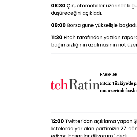
08:30
Çin, otomobiller üzerindeki gü
düşüreceğini açıkladı.
09:00
Borsa güne yükselişle başladı
11:30
Fitch tarafından yazılan rapord
bağımsızlığının azalmasının not üzeri
HABERLER
Fitch: Türkiye'de p
not üzerinde baskı
12:00
Twitter'dan açıklama yapan Şi
listelerde yer alan partimizin 27. dö
ediyor, başarılar diliyorum." dedi