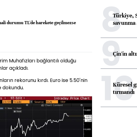
8
Türkiye, 
savunma 
mali durumu TL'de harekete geçilmezse
9
Çin'in alt
im Muhafızları bağlantılı olduğu
ımlar açıkladı.
10
arın rekorunu kırdı. Euro ise 5.50'nin
Küresel gı
e dokundu.
tırmandı