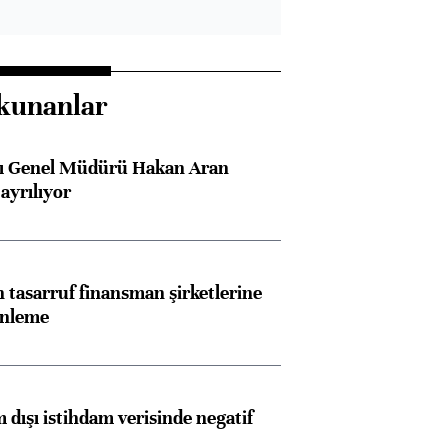
kunanlar
sı Genel Müdürü Hakan Aran
ayrılıyor
tasarruf finansman şirketlerine
enleme
 dışı istihdam verisinde negatif