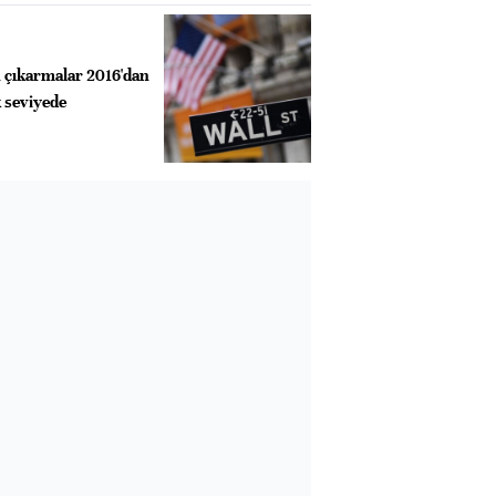
en çıkarmalar 2016'dan
 seviyede