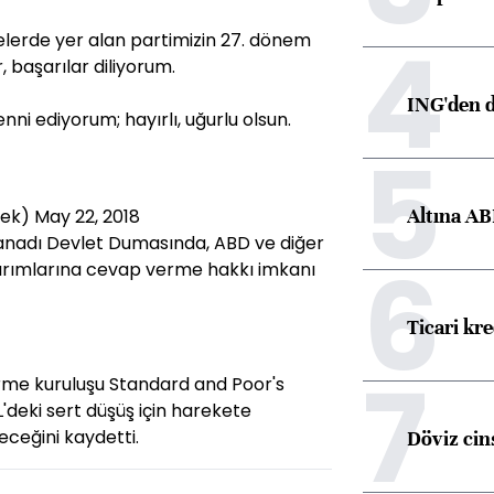
4
telerde yer alan partimizin 27. dönem
r, başarılar diliyorum.
ING'den d
ni ediyorum; hayırlı, uğurlu olsun.
5
Altına AB
sek)
May 22, 2018
nadı Devlet Dumasında, ABD ve diğer
6
ptırımlarına cevap verme hakkı imkanı
Ticari kr
7
rme kuruluşu Standard and Poor's
'deki sert düşüş için harekete
eceğini kaydetti.
Döviz cins