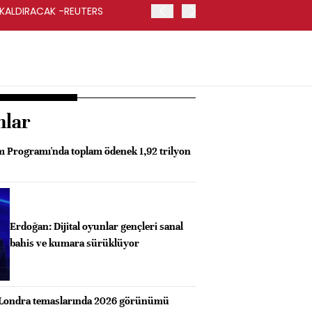
 KALDIRACAK -REUTERS
ABD DIŞİŞLERİ BAKANLIĞI
UYGULANACAK
nlar
 Programı'nda toplam ödenek 1,92 trilyon
Erdoğan: Dijital oyunlar gençleri sanal
bahis ve kumara sürüklüyor
 Londra temaslarında 2026 görünümü