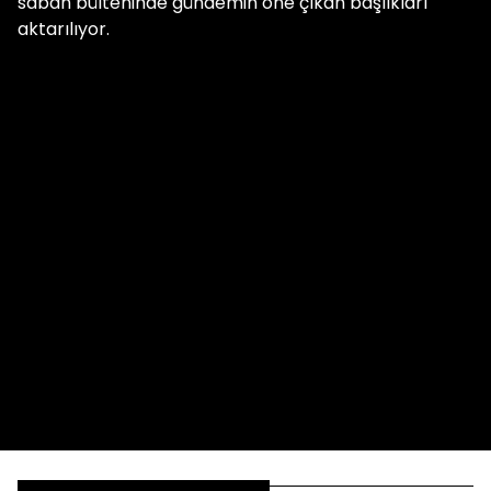
sabah bülteninde gündemin öne çıkan başlıkları
aktarılıyor.