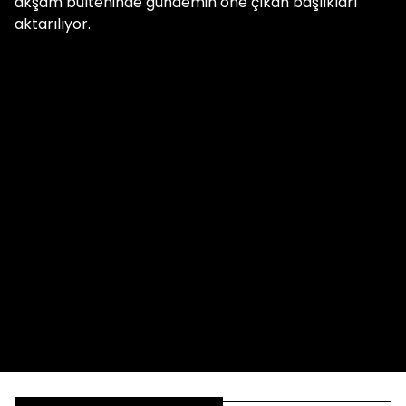
akşam bülteninde gündemin öne çıkan başlıkları
aktarılıyor.