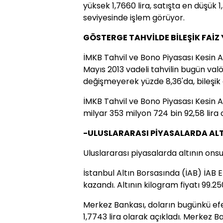
yüksek 1,7660 lira, satışta en düşük 1
seviyesinde işlem görüyor.
GÖSTERGE TAHVİLDE BİLEŞİK FAİZ Y
İMKB Tahvil ve Bono Piyasası Kesin 
Mayıs 2013 vadeli tahvilin bugün valör
değişmeyerek yüzde 8,36'da, bileşik ge
İMKB Tahvil ve Bono Piyasası Kesin 
milyar 353 milyon 724 bin 92,58 lira o
-ULUSLARARASI PİYASALARDA ALT
Uluslararası piyasalarda altının ons
İstanbul Altın Borsasında (İAB) İAB
kazandı. Altının kilogram fiyatı 99.2
Merkez Bankası, doların bugünkü efekt
1,7743 lira olarak açıkladı. Merkez B