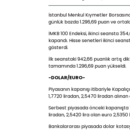
İstanbul Menkul Kıymetler Borsasınd
günlük bazda 1.296,69 puan ve ortal
İMKB 100 Endeksi, ikinci seansta 35
kapandı. Hisse senetleri ikinci sean
gösterdi.
İlk seanstaki 942,66 puanlık artış d
tamamında 1.296,69 puan yükseldi.
-DOLAR/EURO-
Piyasanın kapanışı itibariyle Kapalıç
1,7720 liradan, 2,5470 liradan alınan 
Serbest piyasada önceki kapanışta 1
liradan, 2,5420 lira olan euro 2,5350 
Bankalararası piyasada dolar kotasyo