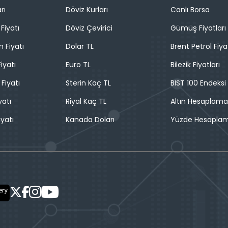
rı
Döviz Kurları
Canlı Borsa
Fiyatı
Döviz Çevirici
Gümüş Fiyatları
n Fiyatı
Dolar TL
Brent Petrol Fiya
iyatı
Euro TL
Bilezik Fiyatları
 Fiyatı
Sterin Kaç TL
BIST 100 Endeksi
yatı
Riyal Kaç TL
Altın Hesaplama
iyatı
Kanada Doları
Yüzde Hesapla