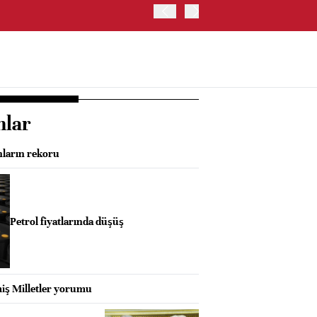
ABD'DE NASDAQ 100 ENDE
nlar
ların rekoru
Petrol fiyatlarında düşüş
iş Milletler yorumu