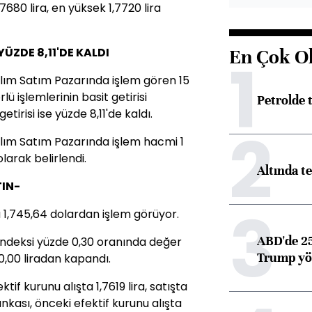
,7680 lira, en yüksek 1,7720 lira
ÜZDE 8,11'DE KALDI
En Çok O
1
Alım Satım Pazarında işlem gören 15
lü işlemlerinin basit getirisi
Petrolde
tirisi ise yüzde 8,11'de kaldı.
2
Alım Satım Pazarında işlem hacmi 1
larak belirlendi.
Altında t
IN-
3
u 1,745,64 dolardan işlem görüyor.
ABD'de 25
 Endeksi yüzde 0,30 oranında değer
Trump yön
50,00 liradan kapandı.
if kurunu alışta 1,7619 lira, satışta
ankası, önceki efektif kurunu alışta