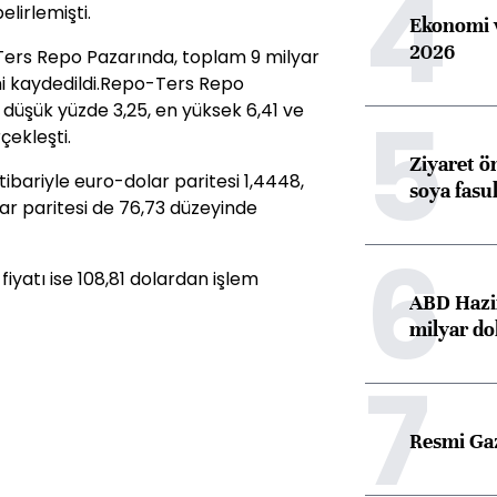
4
elirlemişti.
Ekonomi v
2026
Ters Repo Pazarında, toplam 9 milyar
cmi kaydedildi.Repo-Ters Repo
5
 düşük yüzde 3,25, en yüksek 6,41 ve
çekleşti.
Ziyaret ö
itibariyle euro-dolar paritesi 1,4448,
soya fasul
lar paritesi de 76,73 düzeyinde
6
fiyatı ise 108,81 dolardan işlem
ABD Hazi
milyar do
7
Resmi Ga