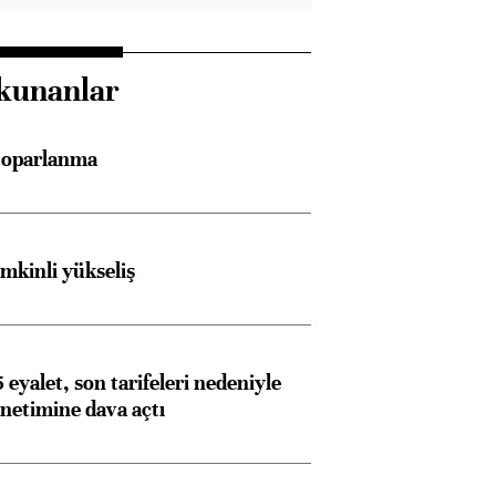
kunanlar
 toparlanma
emkinli yükseliş
 eyalet, son tarifeleri nedeniyle
etimine dava açtı