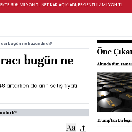
KTE 696 MİLYON TL NET KAR AÇIKLADI; BEKLENTİ 112 MİLYON TL
racı bugün ne kazandırdı?
Öne Çıka
aracı bugün ne
Altında tüm zaman
 artarken doların satış fiyatı
Trump'tan Birleşm