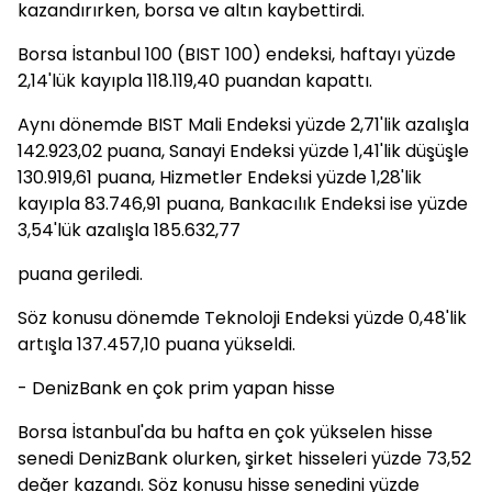
kazandırırken, borsa ve altın kaybettirdi.
Borsa İstanbul 100 (BIST 100) endeksi, haftayı yüzde
2,14'lük kayıpla 118.119,40 puandan kapattı.
Aynı dönemde BIST Mali Endeksi yüzde 2,71'lik azalışla
142.923,02 puana, Sanayi Endeksi yüzde 1,41'lik düşüşle
130.919,61 puana, Hizmetler Endeksi yüzde 1,28'lik
kayıpla 83.746,91 puana, Bankacılık Endeksi ise yüzde
3,54'lük azalışla 185.632,77
puana geriledi.
Söz konusu dönemde Teknoloji Endeksi yüzde 0,48'lik
artışla 137.457,10 puana yükseldi.
- DenizBank en çok prim yapan hisse
Borsa İstanbul'da bu hafta en çok yükselen hisse
senedi DenizBank olurken, şirket hisseleri yüzde 73,52
değer kazandı. Söz konusu hisse senedini yüzde