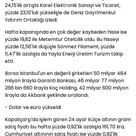
24,15'lik artışla Karel Elektronik Sanayi ve Ticaret,
yüzde 23,10'luk yükselişle de Deniz Gayrimenkul
Yatırım Ortaklığı izledi.
Hafta kapanışında en çok değer kaybeden hisse ise
yüzde 19,82 ile Metemtur Otelcilik oldu. Bu hisseyi
yüzde 12,56'lık düşüşle Sönmez Filament, yüzde
11,47'lik azalışla da Yayla Enerji Üretim Turizm takip
etti.
Borsa İstanbul'un en değerli şirketleri 50 milyar 484
milyon lirayla Garanti Bankası, 46 milyar 77 milyon
266 bin 660 lirayla Koç Holding, 42 milyar 600 milyon
lirayla da Akbank şeklinde sıralandı.
- Dolar ve euro yükseldi
Kapalıçarşı'da işlem gören 24 ayar külçe altının gram
satış fiyatı bu hafta yüzde 0,92'lik azalışla 161,70 lira,
Cumhuriyet altınının satış fiyatı ise yüzde 0,92'lik