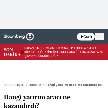
Canlı
BAKAN ŞİMŞEK: VERİMLİLİK ODAKLI POLİTİKALARIMIZLA
BA
SON
KÜRESEL DEĞER ZİNCİRLERİNDE DAHA ÜST BASAMAKLARA
VE
DAKİKA
ÇIKMAYI SÜRDÜRECEĞİZ
DÖ
Bloomberg HT
Haberler
Hangi yatırım aracı ne kazandırdı?
Hangi yatırım aracı ne
kazandırdı?