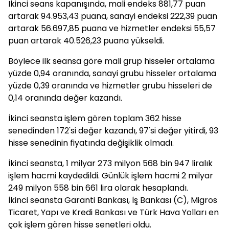
İkinci seans kapanışında, mali endeks 881,77 puan
artarak 94.953,43 puana, sanayi endeksi 222,39 puan
artarak 56.697,85 puana ve hizmetler endeksi 55,57
puan artarak 40.526,23 puana yükseldi.
Böylece ilk seansa göre mali grup hisseler ortalama
yüzde 0,94 oranında, sanayi grubu hisseler ortalama
yüzde 0,39 oranında ve hizmetler grubu hisseleri de
0,14 oranında değer kazandı.
İkinci seansta işlem gören toplam 362 hisse
senedinden 172'si değer kazandı, 97'si değer yitirdi, 93
hisse senedinin fiyatında değişiklik olmadı.
İkinci seansta, 1 milyar 273 milyon 568 bin 947 liralık
işlem hacmi kaydedildi. Günlük işlem hacmi 2 milyar
249 milyon 558 bin 661 lira olarak hesaplandı.
İkinci seansta Garanti Bankası, İş Bankası (C), Migros
Ticaret, Yapı ve Kredi Bankası ve Türk Hava Yolları en
çok işlem gören hisse senetleri oldu.