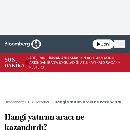
Canlı
ABD, İRAN-UMMAN ANLAŞMASININ AÇIKLANMASININ
AB
SON
ARDINDAN İRAN'A UYGULADIĞI ABLUKAYI KALDIRACAK -
GE
DAKİKA
REUTERS
UY
Bloomberg HT
Haberler
Hangi yatırım aracı ne kazandırdı?
Hangi yatırım aracı ne
kazandırdı?