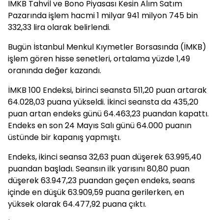
İMKB Tahvil ve Bono Piyasası Kesin Alım Satım
Pazarında işlem hacmi 1 milyar 941 milyon 745 bin
332,33 lira olarak belirlendi.
Bugün İstanbul Menkul Kıymetler Borsasında (İMKB)
işlem gören hisse senetleri, ortalama yüzde 1,49
oranında değer kazandı.
İMKB 100 Endeksi, birinci seansta 511,20 puan artarak
64.028,03 puana yükseldi. İkinci seansta da 435,20
puan artan endeks günü 64.463,23 puandan kapattı.
Endeks en son 24 Mayıs Salı günü 64.000 puanın
üstünde bir kapanış yapmıştı.
Endeks, ikinci seansa 32,63 puan düşerek 63.995,40
puandan başladı. Seansın ilk yarısını 80,80 puan
düşerek 63.947,23 puandan geçen endeks, seans
içinde en düşük 63.909,59 puana gerilerken, en
yüksek olarak 64.477,92 puana çıktı.