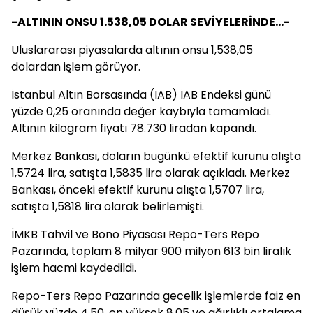
-ALTININ ONSU 1.538,05 DOLAR SEVİYELERİNDE...-
Uluslararası piyasalarda altının onsu 1,538,05
dolardan işlem görüyor.
İstanbul Altın Borsasında (İAB) İAB Endeksi günü
yüzde 0,25 oranında değer kaybıyla tamamladı.
Altının kilogram fiyatı 78.730 liradan kapandı.
Merkez Bankası, doların bugünkü efektif kurunu alışta
1,5724 lira, satışta 1,5835 lira olarak açıkladı. Merkez
Bankası, önceki efektif kurunu alışta 1,5707 lira,
satışta 1,5818 lira olarak belirlemişti.
İMKB Tahvil ve Bono Piyasası Repo-Ters Repo
Pazarında, toplam 8 milyar 900 milyon 613 bin liralık
işlem hacmi kaydedildi.
Repo-Ters Repo Pazarında gecelik işlemlerde faiz en
düşük yüzde 4,50, en yüksek 8,05 ve ağırlıklı ortalama