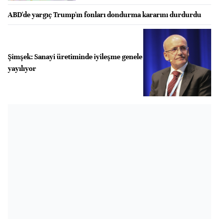
ABD'de yargıç Trump'ın fonları dondurma kararını durdurdu
Şimşek: Sanayi üretiminde iyileşme genele
yayılıyor