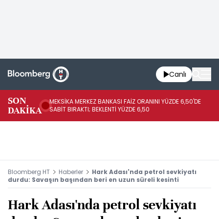
Canlı
SON
MEKSİKA MERKEZ BANKASI FAİZ ORANINI YÜZDE 6,50'DE
OY
DAKİKA
SABİT BIRAKTI; BEKLENTİ YÜZDE 6,50
AÇ
Bloomberg HT
Haberler
Hark Adası'nda petrol sevkiyatı
durdu: Savaşın başından beri en uzun süreli kesinti
Hark Adası'nda petrol sevkiyatı