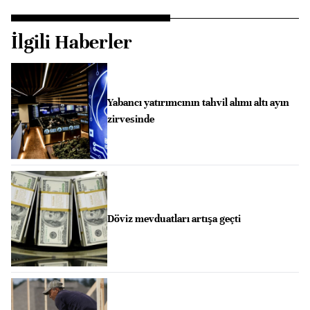
İlgili Haberler
Yabancı yatırımcının tahvil alımı altı ayın
zirvesinde
Döviz mevduatları artışa geçti