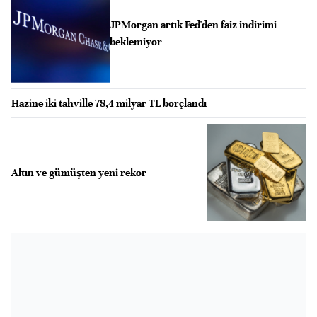
JPMorgan artık Fed'den faiz indirimi
beklemiyor
Hazine iki tahville 78,4 milyar TL borçlandı
Altın ve gümüşten yeni rekor