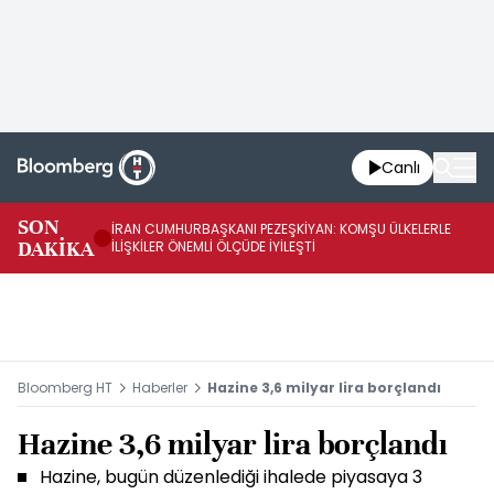
Canlı
SON
İRAN CUMHURBAŞKANI PEZEŞKİYAN: KOMŞU ÜLKELERLE
BE
DAKİKA
İLİŞKİLER ÖNEMLİ ÖLÇÜDE İYİLEŞTİ
OL
Bloomberg HT
Haberler
Hazine 3,6 milyar lira borçlandı
Hazine 3,6 milyar lira borçlandı
Hazine, bugün düzenlediği ihalede piyasaya 3