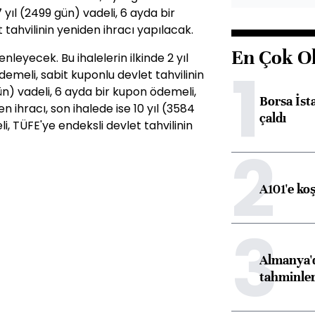
 yıl (2499 gün) vadeli, 6 ayda bir
 tahvilinin yeniden ihracı yapılacak.
En Çok O
leyecek. Bu ihalelerin ilkinde 2 yıl
1
demeli, sabit kuponlu devlet tahvilinin
 gün) vadeli, 6 ayda bir kupon ödemeli,
Borsa İst
n ihracı, son ihalede ise 10 yıl (3584
çaldı
i, TÜFE'ye endeksli devlet tahvilinin
2
A101'e ko
3
Almanya'd
tahminler