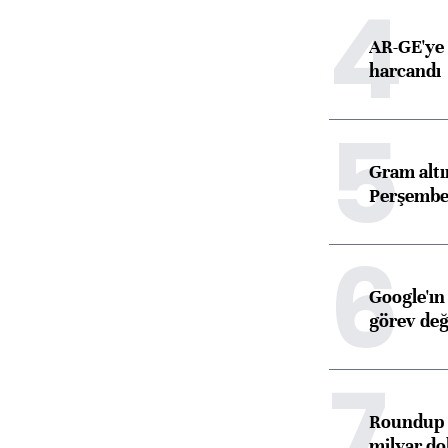
4
AR-GE'ye 
harcandı
5
Gram alt
Perşembe 
6
Google'ın
görev değ
7
Roundup d
milyar dol