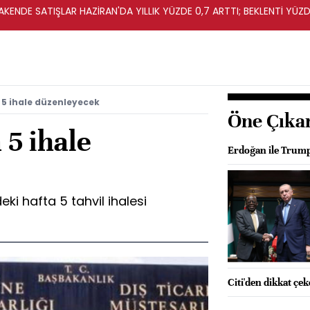
KENDE SATIŞLAR HAZİRAN'DA YILLIK YÜZDE 0,7 ARTTI; BEKLENTİ YÜZDE
 5 ihale düzenleyecek
Öne Çıka
 5 ihale
Erdoğan ile Trump
ki hafta 5 tahvil ihalesi
Citi'den dikkat çe