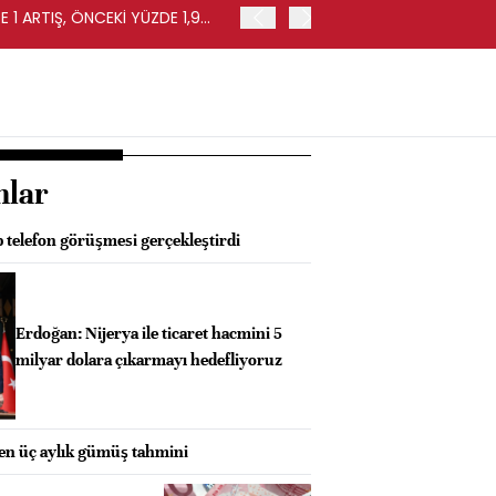
 1 ARTIŞ, ÖNCEKİ YÜZDE 1,9
EURO BÖLGESİ'NDE PERAKE
0,4 ARTIŞ
nlar
 telefon görüşmesi gerçekleştirdi
Erdoğan: Nijerya ile ticaret hacmini 5
milyar dolara çıkarmayı hedefliyoruz
ken üç aylık gümüş tahmini