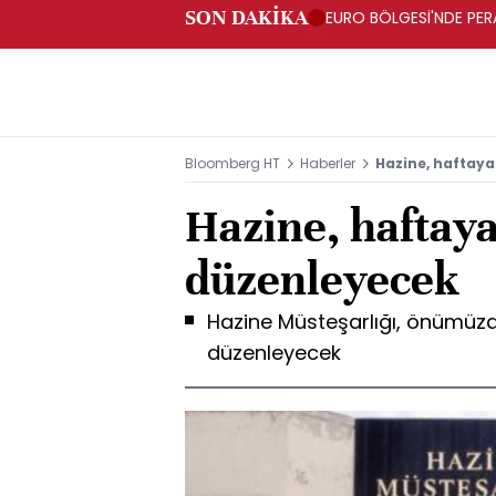
SON DAKİKA
EURO BÖLGESİ'NDE PERA
ARTIŞ
Bloomberg HT
Haberler
Hazine, haftaya
Hazine, haftaya
düzenleyecek
Hazine Müsteşarlığı, önümüzde
düzenleyecek