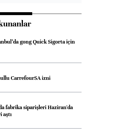
kunanlar
anbul’da gong Quick Sigorta için
şullu CarrefourSA izni
a fabrika siparişleri Haziran'da
i aştı