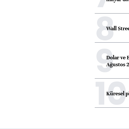
8
Wall Stre
9
Dolar ve 
Ağustos 2
10
Küresel p