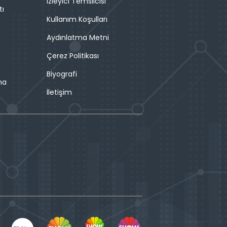
İzleyici Temsilcisi
tı
Kullanım Koşulları
Aydınlatma Metni
Çerez Politikası
Biyografi
ma
İletişim