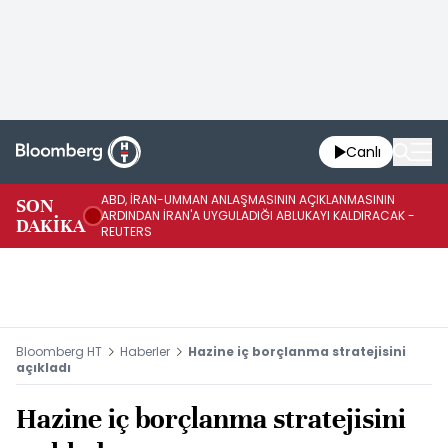
Canlı
ABD, İRAN-UMMAN ANLAŞMASININ AÇIKLANMASININ
AB
SON
ARDINDAN İRAN'A UYGULADIĞI ABLUKAYI KALDIRACAK -
GE
DAKİKA
REUTERS
UY
Bloomberg HT
Haberler
Hazine iç borçlanma stratejisini
açıkladı
Hazine iç borçlanma stratejisini