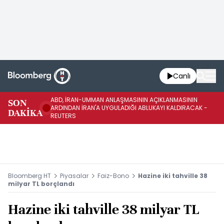
Canlı
ABD, İRAN-UMMAN ANLAŞMASININ AÇIKLANMASININ
AB
SON
ARDINDAN İRAN'A UYGULADIĞI ABLUKAYI KALDIRACAK -
GE
DAKİKA
REUTERS
UY
Bloomberg HT
Piyasalar
Faiz-Bono
Hazine iki tahville 38
milyar TL borçlandı
Hazine iki tahville 38 milyar TL