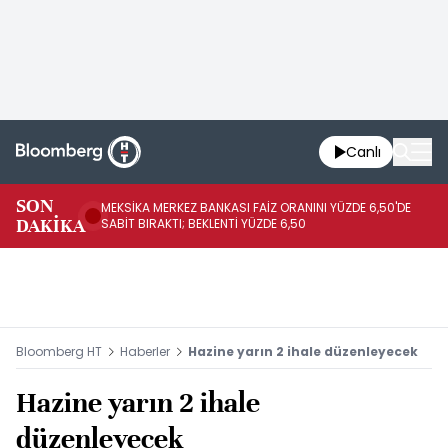
Canlı
SON
MEKSİKA MERKEZ BANKASI FAİZ ORANINI YÜZDE 6,50'DE
OY
DAKİKA
SABİT BIRAKTI; BEKLENTİ YÜZDE 6,50
AÇ
Bloomberg HT
Haberler
Hazine yarın 2 ihale düzenleyecek
Hazine yarın 2 ihale
düzenleyecek