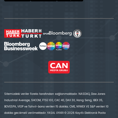
Sitemizdeki veriler Foreks tarafından sağlanmaktadır. NASDAQ, Dow Jones
Industrial Average, SHCOM, FTSE 100, CAC 40, DAX 30, Hang Seng, IBEX 35,
BOVESPA, VİOP ve Tahvil-bono verileri 15 dakika; CME, NYMEX VE S&P verileri 10
dakika gecikmeli verilmektedir. YASAL UYARI © 2026 Kayıtlı Elektronik Posta