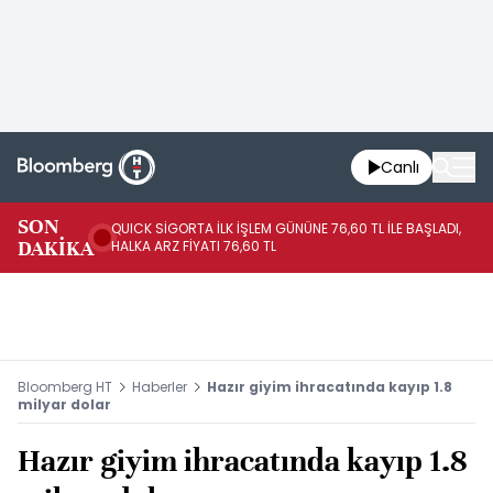
Canlı
SON
QUICK SİGORTA İLK İŞLEM GÜNÜNE 76,60 TL İLE BAŞLADI,
BI
DAKİKA
HALKA ARZ FİYATI 76,60 TL
PU
Bloomberg HT
Haberler
Hazır giyim ihracatında kayıp 1.8
milyar dolar
Hazır giyim ihracatında kayıp 1.8