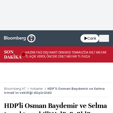
Canlı
SON
HAZİNE FAİZ DIŞI NAKİT DENGESİ TEMMUZ'DA 69,7 MİLYAR
HA
DAKİKA
TL AÇIK VERDİ, ÖNCEKİ 238,7 MİLYAR TL FAZLA
VE
Bloomberg HT
Haberler
HDP'li Osman Baydemir ve Selma
Irmak'ın vekilliği düşürüldü
HDP'li Osman Baydemir ve Selma