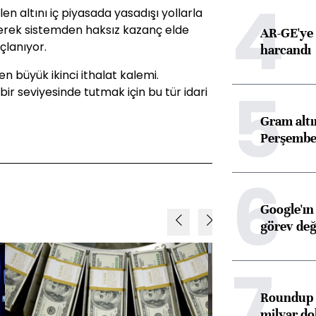
4
en altını iç piyasada yasadışı yollarla
 ederek sistemden haksız kazanç elde
AR-GE'ye 
çlanıyor.
harcandı
en büyük ikinci ithalat kalemi.
5
ir seviyesinde tutmak için bu tür idari
Gram alt
Perşembe 
6
Google'ın
görev değ
7
Roundup d
milyar dol