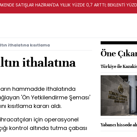
KENDE SATIŞLAR HAZİRAN'DA YILLIK YÜZDE 0,7 ARTTI; BEKLENTİ YÜZDE
tın ithalatına kısıtlama
Öne Çıka
ltın ithalatına
Türkiye ile Kazaki
ıların hammadde ithalatında
ğlayan 'Ön Yetkilendirme Şeması'
nı kısıtlama kararı aldı.
ihracatçıları için operasyonel
Yabancı hissede a
açığı kontrol altında tutma çabası