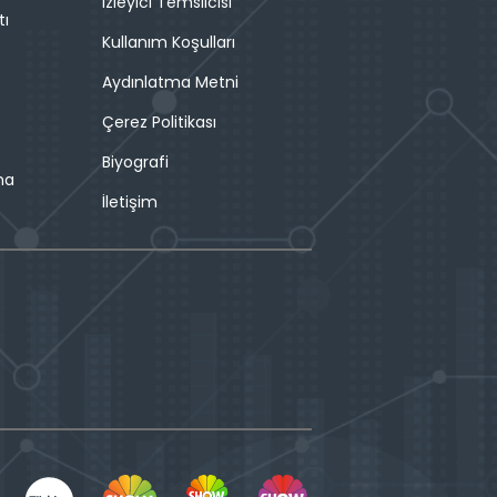
İzleyici Temsilcisi
tı
Kullanım Koşulları
Aydınlatma Metni
Çerez Politikası
Biyografi
ma
İletişim