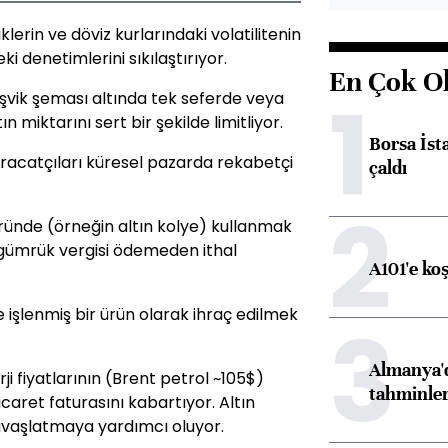
klerin ve döviz kurlarındaki volatilitenin
ki denetimlerini sıkılaştırıyor.
En Çok O
1
eşvik şeması altında tek seferde veya
n miktarını sert bir şekilde limitliyor.
Borsa İst
hracatçıları küresel pazarda rekabetçi
çaldı
2
 üründe (örneğin altın kolye) kullanmak
gümrük vergisi ödemeden ithal
A101'e ko
inde işlenmiş bir ürün olarak ihraç edilmek
3
Almanya'd
i fiyatlarının (Brent petrol ~105$)
tahminler
icaret faturasını kabartıyor. Altın
 yavaşlatmaya yardımcı oluyor.