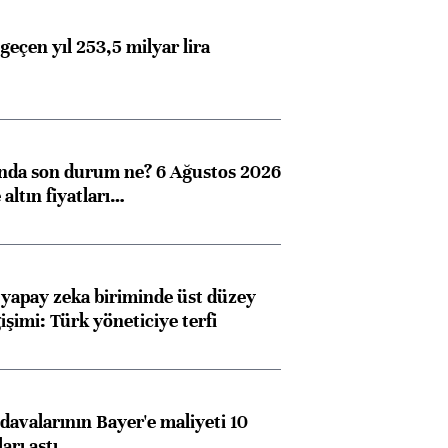
geçen yıl 253,5 milyar lira
ında son durum ne? 6 Ağustos 2026
altın fiyatları…
 yapay zeka biriminde üst düzey
işimi: Türk yöneticiye terfi
Almanya, Commerzbank
Ba
konusunda Unicredit ile
me
avalarının Bayer'e maliyeti 10
görüşmelere hazırlanıyor
arı aştı