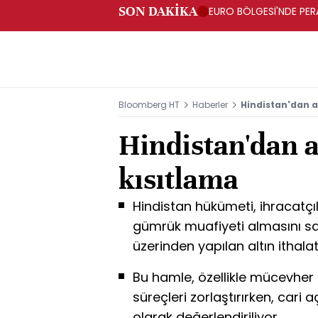
SON DAKİKA
EURO BÖLGESİ'NDE PERA
ARTIŞ
Bloomberg HT
Haberler
Hindistan'dan al
Hindistan'dan a
kısıtlama
Hindistan hükümeti, ihracatç
gümrük muafiyeti almasını sa
üzerinden yapılan altın ithalatı
Bu hamle, özellikle mücevher 
süreçleri zorlaştırırken, cari 
olarak değerlendiriliyor.