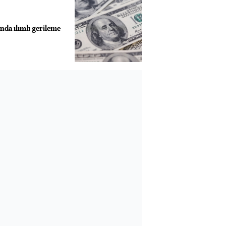
nda ılımlı gerileme