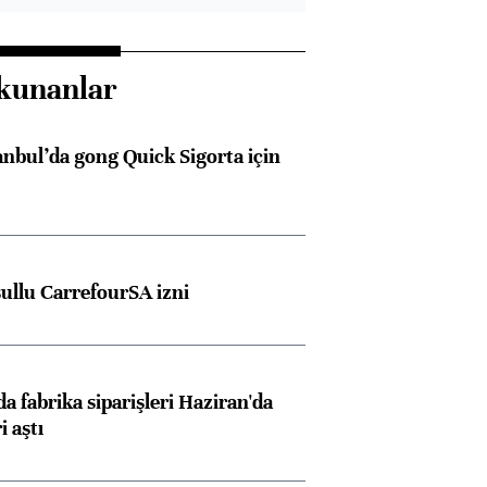
kunanlar
anbul’da gong Quick Sigorta için
şullu CarrefourSA izni
a fabrika siparişleri Haziran'da
i aştı