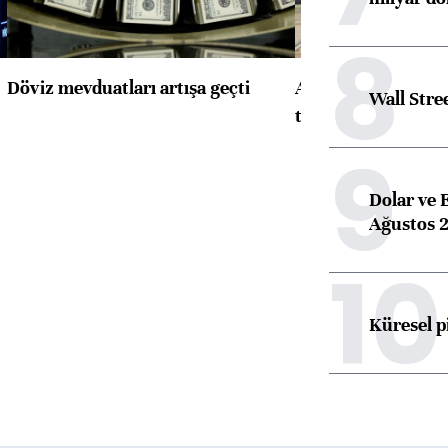
8
Döviz mevduatları artışa geçti
ABD'de konut başla
Wall Stre
toparlandı
9
Dolar ve 
Ağustos 2
10
Küresel p