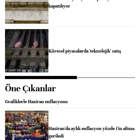
kapatılıyor
Küresel piyasalarda 'teknolojik' satış
Öne Çıkanlar
Grafiklerle Haziran enflasyonu
Haziran'da aylık enflasyon yüzde 1'in altına
geriledi