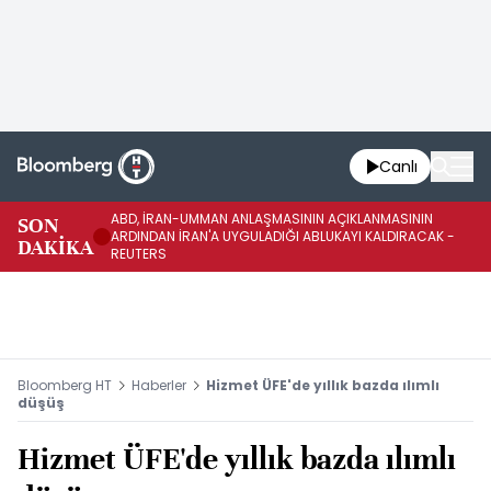
Canlı
ABD, İRAN-UMMAN ANLAŞMASININ AÇIKLANMASININ
AB
SON
ARDINDAN İRAN'A UYGULADIĞI ABLUKAYI KALDIRACAK -
GE
DAKİKA
REUTERS
UY
Bloomberg HT
Haberler
Hizmet ÜFE'de yıllık bazda ılımlı
düşüş
Hizmet ÜFE'de yıllık bazda ılımlı