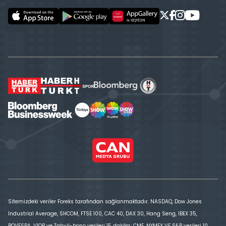
Sitemizdeki veriler Foreks tarafından sağlanmaktadır. NASDAQ, Dow Jones
Industrial Average, SHCOM, FTSE 100, CAC 40, DAX 30, Hang Seng, IBEX 35,
BOVESPA, VİOP ve Tahvil-bono verileri 15 dakika; CME, NYMEX VE S&P verileri 10