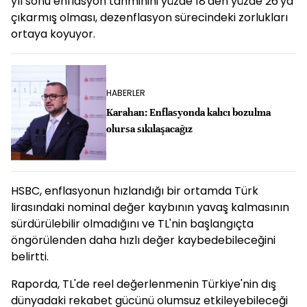
yıl sonu enflasyon tahminini yüzde 18'den yüzde 26'ya
çıkarmış olması, dezenflasyon sürecindeki zorlukları
ortaya koyuyor.
HABERLER
Karahan: Enflasyonda kalıcı bozulma
olursa sıkılaşacağız
HSBC, enflasyonun hızlandığı bir ortamda Türk
lirasındaki nominal değer kaybının yavaş kalmasının
sürdürülebilir olmadığını ve TL'nin başlangıçta
öngörülenden daha hızlı değer kaybedebileceğini
belirtti.
Raporda, TL'de reel değerlenmenin Türkiye'nin dış
dünyadaki rekabet gücünü olumsuz etkileyebileceği