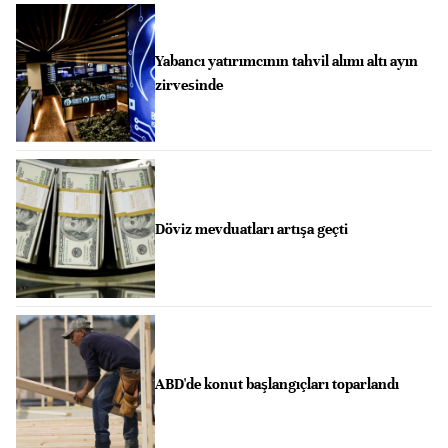
Yabancı yatırımcının tahvil alımı altı ayın
zirvesinde
Döviz mevduatları artışa geçti
ABD'de konut başlangıçları toparlandı