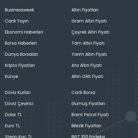
Businessweek
Altın Fiyatları
Canlı Yayın
Gram Altın Fiyatı
Ekonomi Haberleri
Çeyrek Altın Fiyatı
Borsa Haberleri
Tam Altın Fiyatı
Dünya Borsaları
Yarım Altın Fiyatı
Kripto Fiyatları
Ata Altın Fiyatı
Künye
Altın ONS Fiyatı
Döviz Kurları
Canlı Borsa
Döviz Çevirici
Gümüş Fiyatları
Dolar TL
Brent Petrol Fiyatı
Euro TL
Bilezik Fiyatları
Sterin Kaç TL
BIST 100 Endeksi