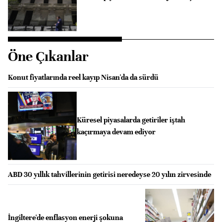
Öne Çıkanlar
Konut fiyatlarında reel kayıp Nisan'da da sürdü
Küresel piyasalarda getiriler iştah
kaçırmaya devam ediyor
ABD 30 yıllık tahvillerinin getirisi neredeyse 20 yılın zirvesinde
İngiltere'de enflasyon enerji şokuna