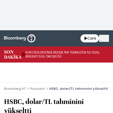
Canlı
SON
EURO BÖLGESİ'NDE BİLEŞİK PMI TEMMUZ'DA 52 OLDU,
EU
DAKİKA
BEKLENTİ 51,9; ÖNCEKİ 50
BE
Bloomberg HT
Piyasalar
HSBC, dolar/TL tahminini yükseltti
HSBC, dolar/TL tahminini
yükseltti