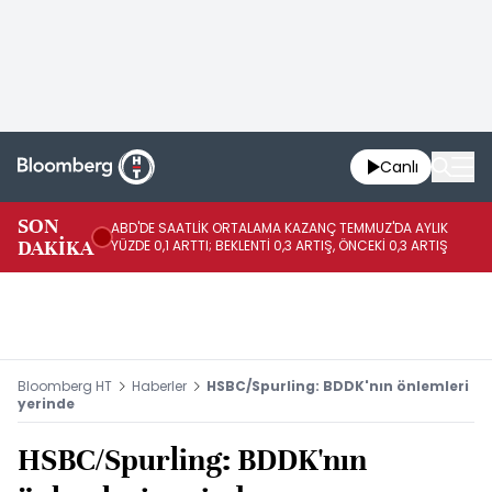
Canlı
SON
ABD'DE SAATLİK ORTALAMA KAZANÇ TEMMUZ'DA AYLIK
AB
DAKİKA
YÜZDE 0,1 ARTTI; BEKLENTİ 0,3 ARTIŞ, ÖNCEKİ 0,3 ARTIŞ
YÜ
Bloomberg HT
Haberler
HSBC/Spurling: BDDK'nın önlemleri
yerinde
HSBC/Spurling: BDDK'nın