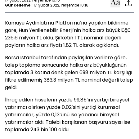
17 Şubat 2022, Perşembe 10:16
Güncelleme :
17 Şubat 2022, Perşembe 10:16
Kamuyu Aydınlatma Platformu’na yapılan bildirime
göre, Hun Yenilenebilir Enerji’nin halka arz büyüklüğü
236,6 milyon TL oldu. Şirketin 1 TL nominal değerli
payların halka arz fiyatı 1,82 TL olarak açıklandı.
Borsa İstanbul tarafından paylaşılan verilere göre,
talep toplama sonucunda halka arz büyüklüğünün
toplamda 3 katına denk gelen 698 milyon TL karşılığı
filtre edilmemiş 383,3 milyon TL nominal değerli talep
geldi.
İhraç edilen hisselerin yüzde 99,85’ini yurtiçi bireysel
yatırımcı alırken yüzde 0,02’sini yurtiçi kurumsal
yatırımcılar, yüzde 0,13’ünü ise yabancı bireysel
yatırımcılar aldı. Talebi karşılanan başvuru sayısı ise
toplamda 243 bin 100 oldu.