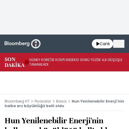
Canlı
JA
SON
GÜNEY KORE'DE KOSPI ENDEKSİ GÜNÜ YÜZDE 4,6 DÜŞÜŞLE
YÜ
DAKİKA
TAMAMLADI
TA
Bloomberg HT
Piyasalar
Borsa
Hun Yenilenebilir Enerji'nin
halka arz büyüklüğü belli oldu
Hun Yenilenebilir Enerji'nin