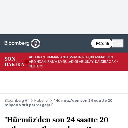
Canlı
ABD, İRAN-UMMAN ANLAŞMASININ AÇIKLANMASININ
AB
SON
ARDINDAN İRAN'A UYGULADIĞI ABLUKAYI KALDIRACAK -
GE
DAKİKA
REUTERS
UY
Bloomberg HT
Haberler
"Hürmüz'den son 24 saatte 20
milyon varil petrol geçti"
"Hürmüz'den son 24 saatte 20