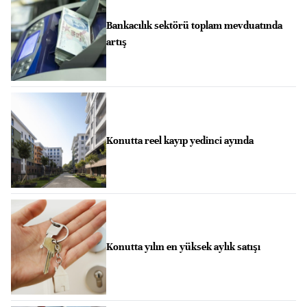
Bankacılık sektörü toplam mevduatında
artış
Konutta reel kayıp yedinci ayında
Konutta yılın en yüksek aylık satışı