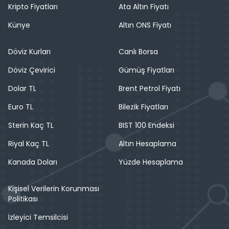
Kripto Fiyatları
Ata Altın Fiyatı
Künye
Altın ONS Fiyatı
Döviz Kurları
Canlı Borsa
Döviz Çevirici
Gümüş Fiyatları
Dolar TL
Brent Petrol Fiyatı
Euro TL
Bilezik Fiyatları
Sterin Kaç TL
BIST 100 Endeksi
Riyal Kaç TL
Altın Hesaplama
Kanada Doları
Yüzde Hesaplama
Kişisel Verilerin Korunması
Politikası
İzleyici Temsilcisi