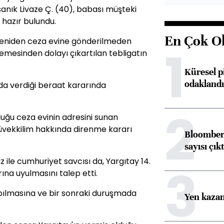
anık Livaze Ç. (40), babası müşteki
ı hazır bulundu.
En Çok O
eniden ceza evine gönderilmeden
1
emesinden dolayı çıkartılan tebligatın
Küresel p
odaklandı
a verdiği beraat kararında
2
ğu ceza evinin adresini sunan
Müvekkilim hakkında direnme kararı
Bloomberg
sayısı çıkt
ile cumhuriyet savcısı da, Yargıtay 14.
3
ına uyulmasını talep etti.
pılmasına ve bir sonraki duruşmada
Yen kazanç