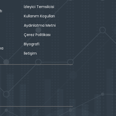
İzleyici Temsilcisi
tı
Kullanım Koşulları
Aydınlatma Metni
Çerez Politikası
Biyografi
ma
İletişim