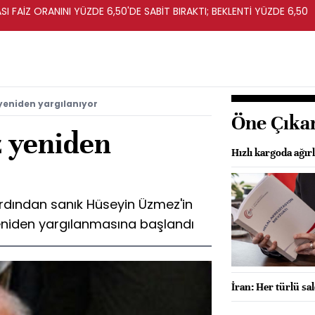
I FAİZ ORANINI YÜZDE 6,50'DE SABİT BIRAKTI; BEKLENTİ YÜZDE 6,50
yeniden yargılanıyor
Öne Çıka
 yeniden
Hızlı kargoda ağırlı
ardından sanık Hüseyin Üzmez'in
 yeniden yargılanmasına başlandı
İran: Her türlü sal