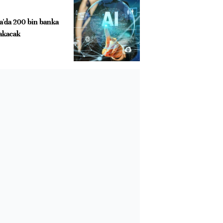
a'da 200 bin banka
rakacak