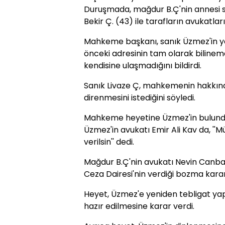
Duruşmada, mağdur B.Ç'nin annesi s
Bekir Ç. (43) ile tarafların avukatlar
Mahkeme başkanı, sanık Üzmez'in y
önceki adresinin tam olarak bilinem
kendisine ulaşmadığını bildirdi.
Sanık Livaze Ç, mahkemenin hakkınd
direnmesini istediğini söyledi.
Mahkeme heyetine Üzmez'in bulundu
Üzmez'in avukatı Emir Ali Kav da, ''
verilsin'' dedi.
Mağdur B.Ç'nin avukatı Nevin Canbaz 
Ceza Dairesi'nin verdiği bozma karar
Heyet, Üzmez'e yeniden tebligat ya
hazır edilmesine karar verdi.