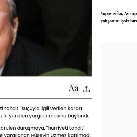
Yapay zeka, Avrup
çalışanını işsiz bı
i tahdit'' suçuyla ilgili verilen kararı
'in yeniden yargılanmasına başlandı.
ülen duruşmaya, ''hürriyeti tahdit''
le yargılanan Hüseyin Üzmez katılmadı.