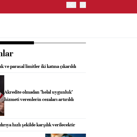
OYAK ÇİMENTO İKİNCİ ÇEY
nlar
k ve parasal limitler iki katına çıkarıldı
Akredite olmadan "helal uygunluk"
hizmeti verenlerin cezaları artırıldı
dırıya hızlı şekilde karşılık verilecektir