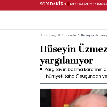
SON DAKİKA
MEKSİKA MERKEZ BANKAS
Bloomberg HT
Haberler
Hüseyin Üzmez 
Hüseyin Üzmez
yargılanıyor
Yargıtay'ın bozma kararının 
''hürriyeti tahdit'' suçundan