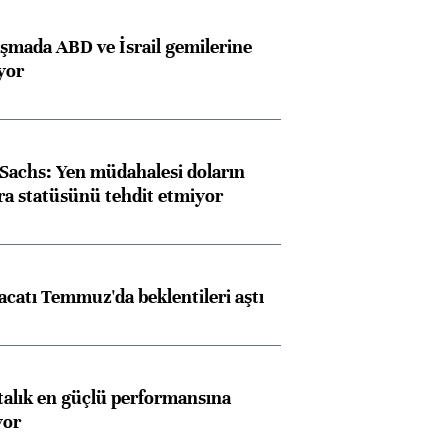
aşmada ABD ve İsrail gemilerine
iyor
achs: Yen müdahalesi doların
ra statüsünü tehdit etmiyor
racatı Temmuz'da beklentileri aştı
ftalık en güçlü performansına
yor