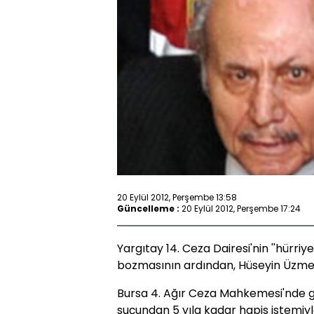
20 Eylül 2012, Perşembe 13:58
Güncelleme :
20 Eylül 2012, Perşembe 17:24
Yargıtay 14. Ceza Dairesi'nin ''hürriyet
bozmasının ardından, Hüseyin Üzmez
Bursa 4. Ağır Ceza Mahkemesi'nde gör
suçundan 5 yıla kadar hapis istemiy