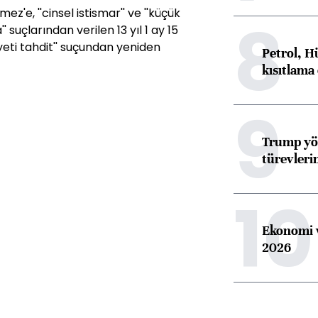
ez'e, ''cinsel istismar'' ve ''küçük
8
suçlarından verilen 13 yıl 1 ay 15
yeti tahdit'' suçundan yeniden
Petrol, H
kısıtlama
9
Trump yön
türevleri
10
Ekonomi v
2026