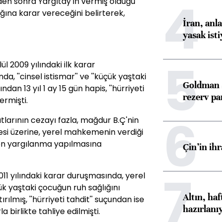
4
den sonra Yargıtay'ın vermiş olduğu
na karar vereceğini belirterek,
İran, anl
yasak ist
5
l 2009 yılındaki ilk karar
 ''cinsel istismar'' ve ''küçük yaştaki
Goldman S
dan 13 yıl 1 ay 15 gün hapis, ''hürriyeti
rezerv pa
ermişti.
6
tlarının cezayı fazla, mağdur B.Ç'nin
mesi üzerine, yerel mahkemenin verdiği
den yargılanma yapılmasına
Çin’in ih
7
11 yılındaki karar duruşmasında, yerel
k yaştaki çocuğun ruh sağlığını
Altın, ha
lmış, ''hürriyeti tahdit'' suçundan ise
hazırlanı
 birlikte tahliye edilmişti.