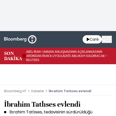
Canlı
ABD, İRAN-UMMAN ANLAŞMASININ AÇIKLANMASININ
AB
SON
ARDINDAN İRAN'A UYGULADIĞI ABLUKAYI KALDIRACAK -
GE
DAKİKA
REUTERS
UY
Bloomberg HT
Haberler
İbrahim Tatlıses evlendi
İbrahim Tatlıses evlendi
İbrahim Tatlıses, tedavisinin sürdürüldüğü