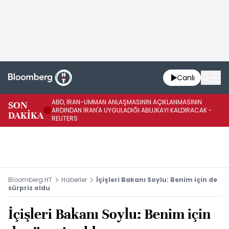
Canlı
ABD, İRAN-UMMAN ANLAŞMASININ AÇIKLANMASININ
AB
SON
ARDINDAN İRAN'A UYGULADIĞI ABLUKAYI KALDIRACAK -
GE
DAKİKA
REUTERS
UY
Bloomberg HT
Haberler
İçişleri Bakanı Soylu: Benim için de
sürpriz oldu
İçişleri Bakanı Soylu: Benim için