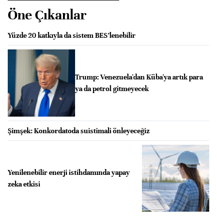
Öne Çıkanlar
Yüzde 20 katkıyla da sistem BES’lenebilir
Trump: Venezuela'dan Küba'ya artık para
ya da petrol gitmeyecek
Şimşek: Konkordatoda suistimali önleyeceğiz
Yenilenebilir enerji istihdamında yapay
zeka etkisi