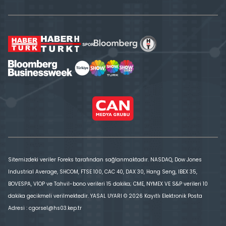
Sitemizdeki veriler Foreks tarafından sağlanmaktadır. NASDAQ, Dow Jones
Industrial Average, SHCOM, FTSE 100, CAC 40, DAX 30, Hang Seng, IBEX 35,
BOVESPA, VİOP ve Tahvil-bono verileri 15 dakika; CME, NYMEX VE S&P verileri 10
dakika gecikmeli verilmektedir. YASAL UYARI © 2026 Kayıtlı Elektronik Posta
Adresi : cgorsel@hs03.kep.tr