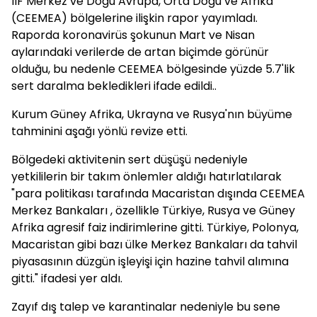
IIF Merkez ve Doğu Avrupa, Orta Doğu ve Afrika
(CEEMEA) bölgelerine ilişkin rapor yayımladı.
Raporda koronavirüs şokunun Mart ve Nisan
aylarındaki verilerde de artan biçimde görünür
olduğu, bu nedenle CEEMEA bölgesinde yüzde 5.7'lik
sert daralma bekledikleri ifade edildi..
Kurum Güney Afrika, Ukrayna ve Rusya'nın büyüme
tahminini aşağı yönlü revize etti.
Bölgedeki aktivitenin sert düşüşü nedeniyle
yetkililerin bir takım önlemler aldığı hatırlatılarak
"para politikası tarafında Macaristan dışında CEEMEA
Merkez Bankaları , özellikle Türkiye, Rusya ve Güney
Afrika agresif faiz indirimlerine gitti. Türkiye, Polonya,
Macaristan gibi bazı ülke Merkez Bankaları da tahvil
piyasasının düzgün işleyişi için hazine tahvil alımına
gitti." ifadesi yer aldı.
Zayıf dış talep ve karantinalar nedeniyle bu sene