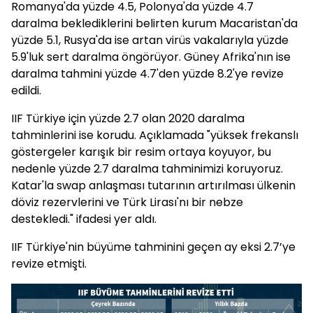
Romanya'da yüzde 4.5, Polonya'da yüzde 4.7
daralma beklediklerini belirten kurum Macaristan'da
yüzde 5.1, Rusya'da ise artan virüs vakalarıyla yüzde
5.9'luk sert daralma öngörüyor. Güney Afrika'nın ise
daralma tahmini yüzde 4.7'den yüzde 8.2'ye revize
edildi.
IIF Türkiye için yüzde 2.7 olan 2020 daralma
tahminlerini ise korudu. Açıklamada "yüksek frekanslı
göstergeler karışık bir resim ortaya koyuyor, bu
nedenle yüzde 2.7 daralma tahminimizi koruyoruz.
Katar'la swap anlaşması tutarının artırılması ülkenin
döviz rezervlerini ve Türk Lirası'nı bir nebze
destekledi." ifadesi yer aldı.
IIF Türkiye'nin büyüme tahminini geçen ay eksi 2.7’ye
revize etmişti.