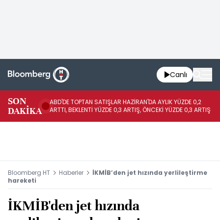
Canlı
SON
ABD'DE TOPTAN SATIŞLAR HAZİRAN'DA AYLIK YÜZDE 0,2
AP
DAKİKA
ARTTI, BEKLENTİ YÜZDE 0,3 ARTIŞ, ÖNCEKİ YÜZDE 0,3 ARTIŞ
KA
Bloomberg HT
Haberler
İKMİB’den jet hızında yerlileştirme
hareketi
İKMİB'den jet hızında