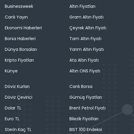
Businessweek
Altın Fiyatları
Canlı Yayın
Gram Altın Fiyatı
Ekonomi Haberleri
Çeyrek Altın Fiyatı
Borsa Haberleri
Tam Altın Fiyatı
Dünya Borsaları
Yarım Altın Fiyatı
Kripto Fiyatları
Ata Altın Fiyatı
Künye
Altın ONS Fiyatı
Döviz Kurları
Canlı Borsa
Döviz Çevirici
Gümüş Fiyatları
Dolar TL
Brent Petrol Fiyatı
Euro TL
Bilezik Fiyatları
Sterin Kaç TL
BIST 100 Endeksi