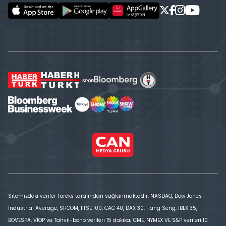
Sitemizdeki veriler Foreks tarafından sağlanmaktadır. NASDAQ, Dow Jones
Industrial Average, SHCOM, FTSE 100, CAC 40, DAX 30, Hang Seng, IBEX 35,
BOVESPA, VİOP ve Tahvil-bono verileri 15 dakika; CME, NYMEX VE S&P verileri 10