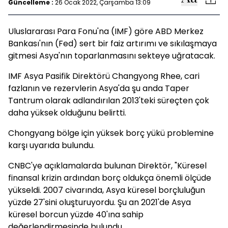
Güncelleme :
26 Ocak 2022, Çarşamba 13:09
Uluslararası Para Fonu'na (IMF) göre ABD Merkez
Bankası'nın (Fed) sert bir faiz artırımı ve sıkılaşmaya
gitmesi Asya'nın toparlanmasını sekteye uğratacak.
IMF Asya Pasifik Direktörü Changyong Rhee, cari
fazlanın ve rezervlerin Asya'da şu anda Taper
Tantrum olarak adlandırılan 2013'teki süreçten çok
daha yüksek olduğunu belirtti.
Chongyang bölge için yüksek borç yükü problemine
karşı uyarıda bulundu.
CNBC'ye açıklamalarda bulunan Direktör, "Küresel
finansal krizin ardından borç oldukça önemli ölçüde
yükseldi. 2007 civarında, Asya küresel borçluluğun
yüzde 27'sini oluşturuyordu. Şu an 2021'de Asya
küresel borcun yüzde 40'ına sahip
değerlendirmesinde bulundu.