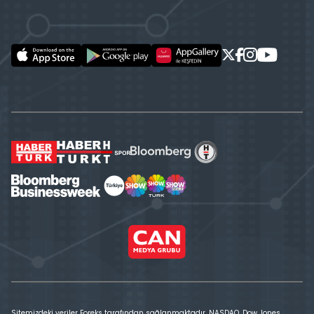
Sitemizdeki veriler Foreks tarafından sağlanmaktadır. NASDAQ, Dow Jones