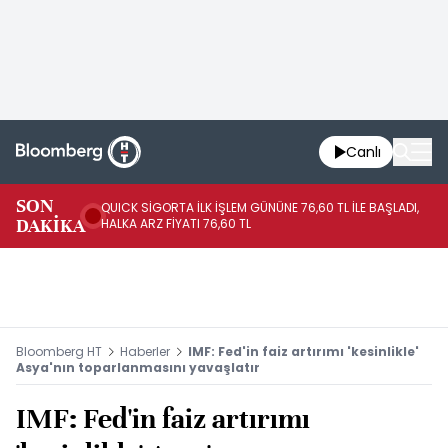
Canlı
SON
QUICK SİGORTA İLK İŞLEM GÜNÜNE 76,60 TL İLE BAŞLADI,
BI
DAKİKA
HALKA ARZ FİYATI 76,60 TL
PU
Bloomberg HT
Haberler
IMF: Fed'in faiz artırımı 'kesinlikle'
Asya'nın toparlanmasını yavaşlatır
IMF: Fed'in faiz artırımı