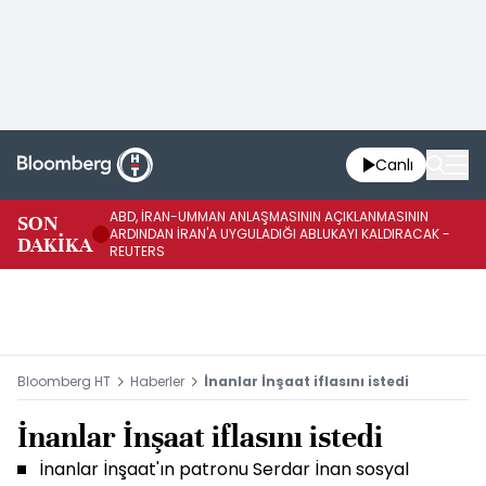
Canlı
ABD, İRAN-UMMAN ANLAŞMASININ AÇIKLANMASININ
AB
SON
ARDINDAN İRAN'A UYGULADIĞI ABLUKAYI KALDIRACAK -
GE
DAKİKA
REUTERS
UY
Bloomberg HT
Haberler
İnanlar İnşaat iflasını istedi
İnanlar İnşaat iflasını istedi
İnanlar İnşaat'ın patronu Serdar İnan sosyal