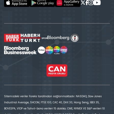
Sitemizdeki veriler Foreks tarafından sağlanmaktadır. NASDAQ, Dow Jones
Industrial Average, SHCOM, FTSE 100, CAC 40, DAX 30, Hang Seng, IBEX 35,
BOVESPA, VİOP ve Tahvil-bono verileri 15 dakika; CME, NYMEX VE S&P verileri 10