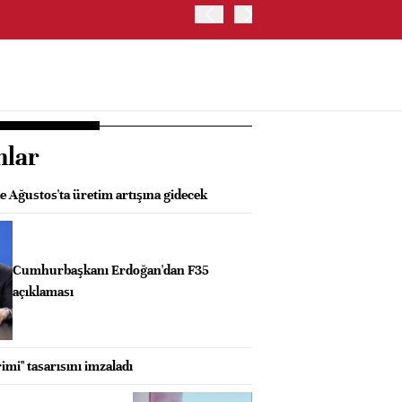
İRAN VE UMMAN, HÜRMÜZ 
OLUŞTURMAYI PLANLIYOR
nlar
 Ağustos'ta üretim artışına gidecek
Cumhurbaşkanı Erdoğan'dan F35
açıklaması
imi" tasarısını imzaladı