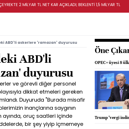
EYREKTE 2 MİLYAR TL NET KAR AÇIKLADI; BEKLENTİ 1,5 MİLYAR TL
deki ABD'li askerlere 'ramazan' duyurusu
Öne Çıka
deki ABD'li
OPEC+ üyesi 8 ülke
azan' duyurusu
skerler ve görevli diğer personel
layısıyla dikkat etmeleri gereken
mlandı. Duyuruda "Burada misafir
plerimizin inançlarına saygının
 ayında, oruç saatleri içinde
Trump "vergi indir
ddelerde, bir şey yiyip içmemeye