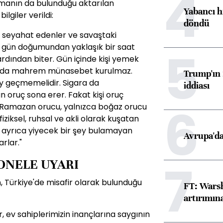
4
utmanın da bulunduğu aktarılan
Yabancı h
ilgiler verildi:
döndü
, seyahat edenler ve savaştaki
, gün doğumundan yaklaşık bir saat
5
dından biter. Gün içinde kişi yemek
sında mahrem münasebet kurulmaz.
Trump'ın 
ey geçmemelidir. Sigara da
iddiası
n oruç sona erer. Fakat kişi oruç
6
i. Ramazan orucu, yalnızca boğaz orucu
 fiziksel, ruhsal ve akli olarak kuşatan
r ayrıca yiyecek bir şey bulamayan
Avrupa'da
arlar."
7
SONELE UYARI
, Türkiye'de misafir olarak bulunduğu
FT: Warsh
artırımın
, ev sahiplerimizin inançlarına saygının