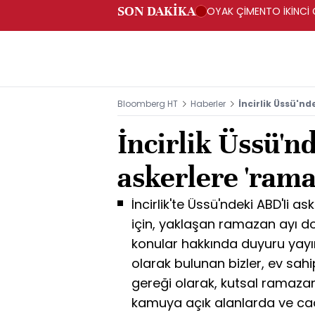
SON DAKİKA
OYAK ÇİMENTO İKİNCİ Ç
Bloomberg HT
Haberler
İncirlik Üssü'n
İncirlik Üssü'n
askerlere 'ram
İncirlik'te Üssü'ndeki ABD'li a
için, yaklaşan ramazan ayı do
konular hakkında duyuru yayı
olarak bulunan bizler, ev sahi
gereği olarak, kutsal ramazan
kamuya açık alanlarda ve ca