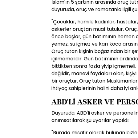
İslam'ın 5 şartının arasında oruç t
duyuruda, oruç ve ramazanla ilgili şu b
"Çocuklar, hamile kadınlar, hastalar
askerler oruçtan muaf tutulur. Oruç
önce başlar, gün batımının hemen ar
yemez, su içmez ve karı koca ara
Oruç tutan kişinin boğazından bir ş
içilmemelidir. Gün batımının ardında
bittikten sonra fazla yiyip içmemel
değildir, manevi faydaları olan, kişiyi
bir oruçtur. Oruç tutan Müslümanla
ihtiyaç sahiplerinin halini daha iyi anl
ABD'Lİ ASKER VE PER
Duyuruda, ABD'li asker ve personelin
anımsatılarak şu uyarılar yapıldı:
"Burada misafir olarak bulunan bizler