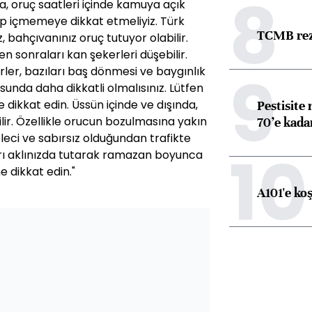
8
a, oruç saatleri içinde kamuya açık
ip içmemeye dikkat etmeliyiz. Türk
TCMB reze
, bahçıvanınız oruç tutuyor olabilir.
n sonraları kan şekerleri düşebilir.
9
irler, bazıları baş dönmesi ve baygınlık
sunda daha dikkatli olmalısınız. Lütfen
 dikkat edin. Üssün içinde ve dışında,
Pestisite
ilir. Özellikle orucun bozulmasına yakın
70’e kadar
eci ve sabırsız olduğundan trafikte
10
ları aklınızda tutarak ramazan boyunca
e dikkat edin."
A101'e ko