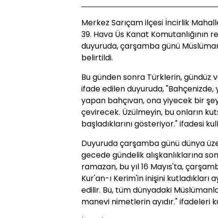
Merkez Sarıçam ilçesi İncirlik Mahal
39. Hava Üs Kanat Komutanlığının re
duyuruda, çarşamba günü Müslümanl
belirtildi.
Bu günden sonra Türklerin, gündüz v
ifade edilen duyuruda, "Bahçenizde, y
yapan bahçıvan, ona yiyecek bir şey 
çevirecek. Üzülmeyin, bu onların k
başladıklarını gösteriyor." ifadesi kull
Duyuruda çarşamba günü dünya üzeri
gecede gündelik alışkanlıklarına son
ramazan, bu yıl 16 Mayıs'ta, çarşam
Kur'an-ı Kerim'in inişini kutladıkları 
edilir. Bu, tüm dünyadaki Müslümanl
manevi nimetlerin ayıdır." ifadeleri ku