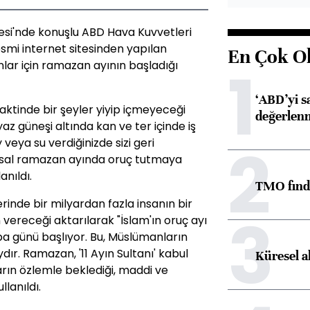
lesi'nde konuşlu ABD Hava Kuvvetleri
smi internet sitesinden yapılan
En Çok O
1
ar için ramazan ayının başladığı
‘ABD’yi s
aktinde bir şeyler yiyip içmeyeceği
değerlen
az güneşi altında kan ve ter içinde iş
2
veya su verdiğinizde sizi geri
utsal ramazan ayında oruç tutmaya
anıldı.
TMO fındık
nde bir milyardan fazla insanın bir
3
 vereceği aktarılarak "İslam'ın oruç ayı
ba günü başlıyor. Bu, Müslümanların
aydır. Ramazan, '11 Ayın Sultanı' kabul
Küresel a
arın özlemle beklediği, maddi ve
llanıldı.