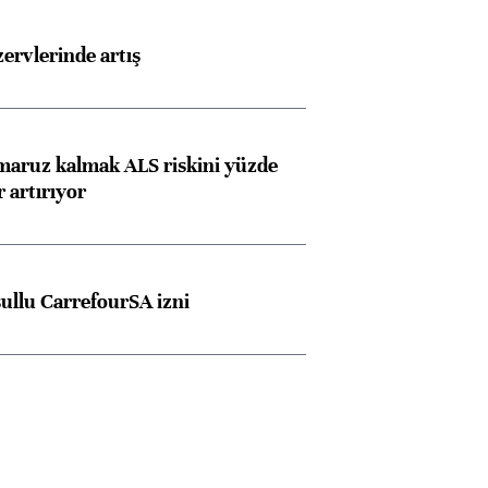
rvlerinde artış
 maruz kalmak ALS riskini yüzde
 artırıyor
şullu CarrefourSA izni