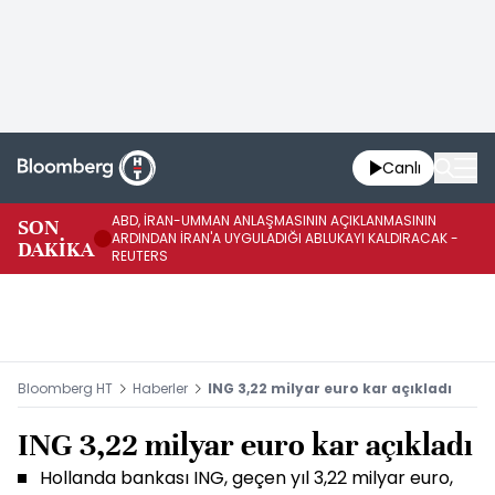
Canlı
ABD, İRAN-UMMAN ANLAŞMASININ AÇIKLANMASININ
AB
SON
ARDINDAN İRAN'A UYGULADIĞI ABLUKAYI KALDIRACAK -
GE
DAKİKA
REUTERS
UY
Bloomberg HT
Haberler
ING 3,22 milyar euro kar açıkladı
ING 3,22 milyar euro kar açıkladı
Hollanda bankası ING, geçen yıl 3,22 milyar euro,