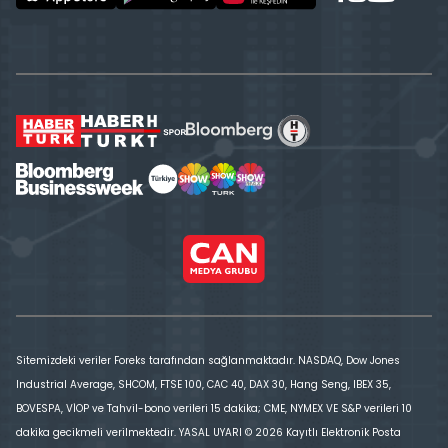
Sitemizdeki veriler Foreks tarafından sağlanmaktadır. NASDAQ, Dow Jones
Industrial Average, SHCOM, FTSE 100, CAC 40, DAX 30, Hang Seng, IBEX 35,
BOVESPA, VİOP ve Tahvil-bono verileri 15 dakika; CME, NYMEX VE S&P verileri 10
dakika gecikmeli verilmektedir. YASAL UYARI © 2026 Kayıtlı Elektronik Posta