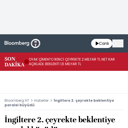
Canlı
İR
SON
OYAK ÇİMENTO İKİNCİ ÇEYREKTE 2 MİLYAR TL NET KAR
YÖ
DAKİKA
AÇIKLADI; BEKLENTİ 1,5 MİLYAR TL
OL
Bloomberg HT
Haberler
İngiltere 2. çeyrekte beklentiye
paralel büyüdü
İngiltere 2. çeyrekte beklentiye