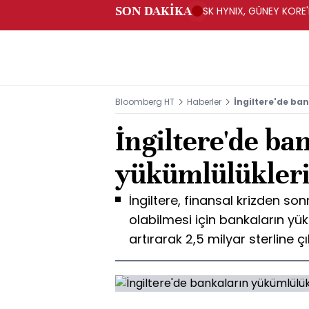
SON DAKİKA
SK HYNIX, GÜNEY KORE'
YATIRIM YAPACAK- BN
Bloomberg HT
Haberler
İngiltere'de ba
İngiltere'de ba
yükümlülükleri 
İngiltere, finansal krizden s
olabilmesi için bankaların yük
artırarak 2,5 milyar sterline 