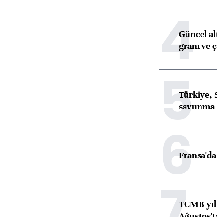
4
Güncel al
gram ve ç
5
Türkiye, 
savunma 
6
Fransa'da 
7
TCMB yılı
Ağustos't