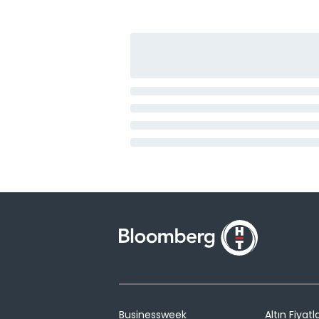
Businessweek
Altın Fiyatla