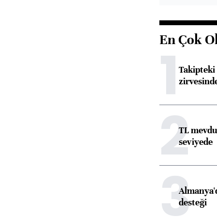
En Çok O
1
Takipteki 
zirvesind
2
TL mevdua
seviyede
3
Almanya'd
desteği