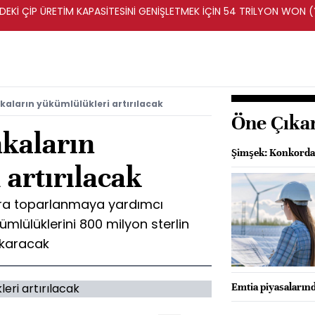
DEKİ ÇİP ÜRETİM KAPASİTESİNİ GENİŞLETMEK İÇİN 54 TRİLYON WON 
nkaların yükümlülükleri artırılacak
Öne Çıka
nkaların
Şimşek: Konkordat
artırılacak
onra toparlanmaya yardımcı
ümlülüklerini 800 milyon sterlin
çıkaracak
Emtia piyasalarında