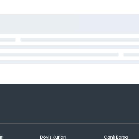
rı
Döviz Kurları
Canlı Borsa