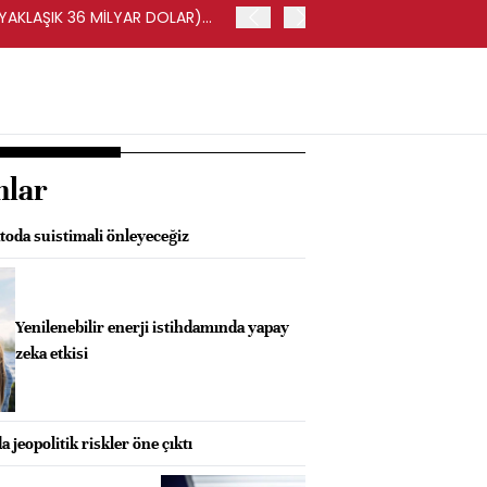
(YAKLAŞIK 36 MİLYAR DOLAR)
BORSA İSTANBUL'DA BIST 
nlar
oda suistimali önleyeceğiz
Yenilenebilir enerji istihdamında yapay
zeka etkisi
 jeopolitik riskler öne çıktı