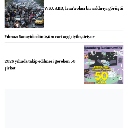
WSJ: ABD, İran'a olası bir saldırıyı görüştü
Yılmaz: Sanayide dönüşüm cari açığı iyileştiriyor
2026 yılında takip edilmesi gereken 50
şirket