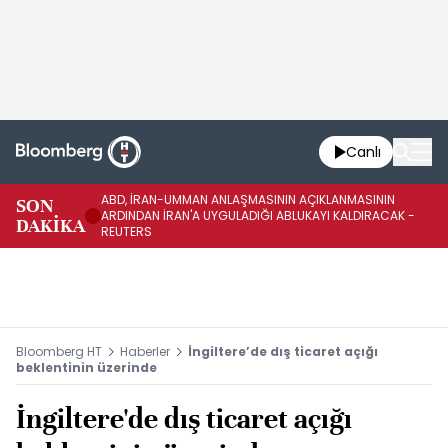
Canlı
ABD, İRAN-UMMAN ANLAŞMASININ AÇIKLANMASININ
AB
SON
ARDINDAN İRAN'A UYGULADIĞI ABLUKAYI KALDIRACAK -
GE
DAKİKA
REUTERS
UY
Bloomberg HT
Haberler
İngiltere’de dış ticaret açığı
beklentinin üzerinde
İngiltere'de dış ticaret açığı