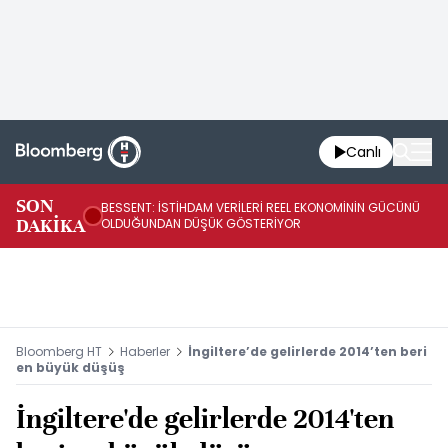
Canlı
AB
SON
BESSENT: İSTİHDAM VERİLERİ REEL EKONOMİNİN GÜCÜNÜ
Fİ
DAKİKA
OLDUĞUNDAN DÜŞÜK GÖSTERİYOR
UY
Bloomberg HT
Haberler
İngiltere’de gelirlerde 2014’ten beri
en büyük düşüş
İngiltere'de gelirlerde 2014'ten