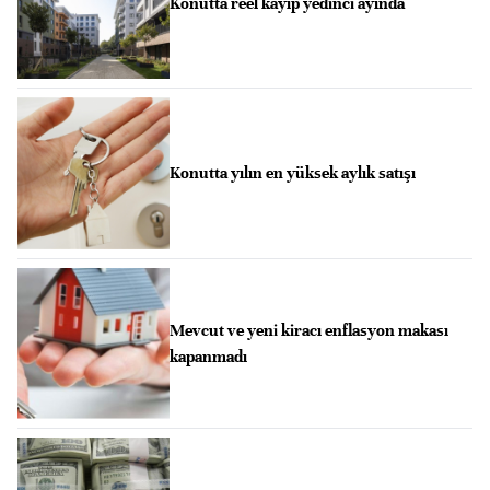
Konutta reel kayıp yedinci ayında
Konutta yılın en yüksek aylık satışı
Mevcut ve yeni kiracı enflasyon makası
kapanmadı