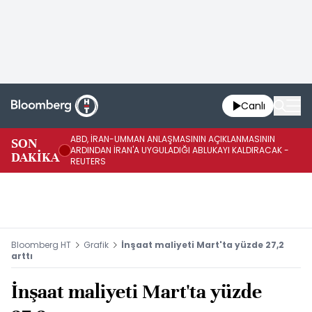
Canlı
ABD, İRAN-UMMAN ANLAŞMASININ AÇIKLANMASININ
AB
SON
ARDINDAN İRAN'A UYGULADIĞI ABLUKAYI KALDIRACAK -
GE
DAKİKA
REUTERS
UY
Bloomberg HT
Grafik
İnşaat maliyeti Mart'ta yüzde 27,2
arttı
İnşaat maliyeti Mart'ta yüzde