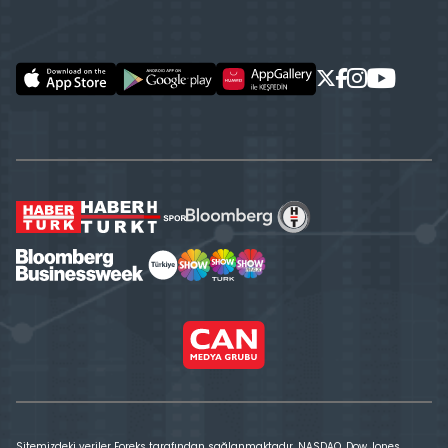
Sitemizdeki veriler Foreks tarafından sağlanmaktadır. NASDAQ, Dow Jones