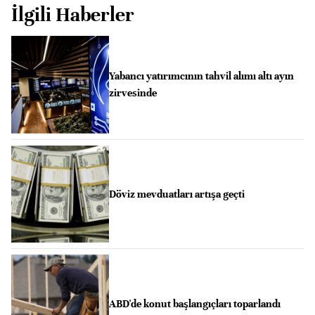
İlgili Haberler
Yabancı yatırımcının tahvil alımı altı ayın
zirvesinde
Döviz mevduatları artışa geçti
ABD'de konut başlangıçları toparlandı