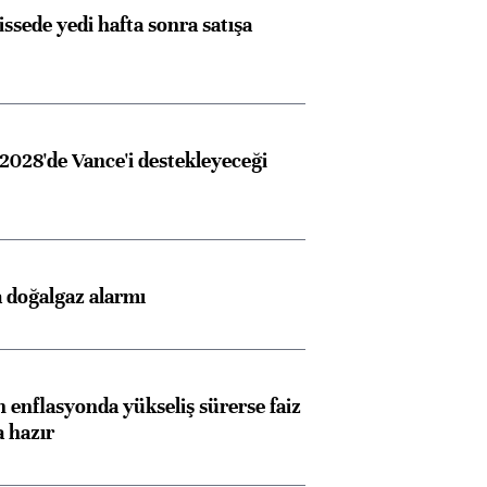
issede yedi hafta sonra satışa
2028'de Vance'i destekleyeceği
Almanya, Commerzbank
Ba
konusunda Unicredit ile
me
görüşmelere hazırlanıyor
 doğalgaz alarmı
ngıçları
 enflasyonda yükseliş sürerse faiz
a hazır