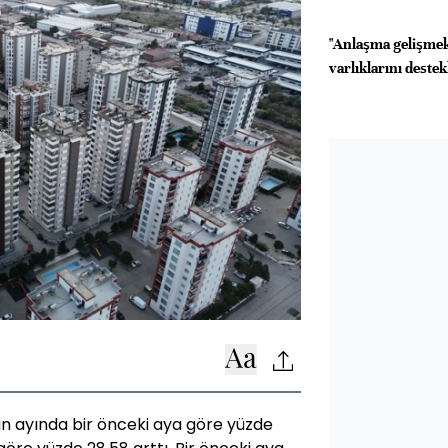
"Anlaşma gelişmek
varlıklarını destek
san ayında bir önceki aya göre yüzde