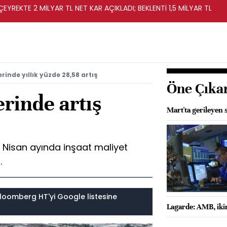
EYREKTE 2 MİLYAR TL NET KAR AÇIKLADI; BEKLENTİ 1,5 MİLYAR TL
rinde yıllık yüzde 28,58 artış
Öne Çıka
erinde artış
Mart'ta gerileyen 
re Nisan ayında inşaat maliyet
.
loomberg HT'yi Google listesine
Lagarde: AMB, ikin