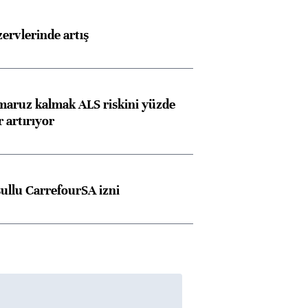
rvlerinde artış
 maruz kalmak ALS riskini yüzde
 artırıyor
şullu CarrefourSA izni