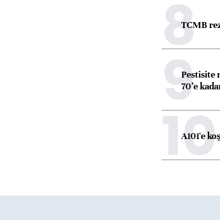
8
TCMB reze
9
Pestisite
70’e kadar
10
A101'e ko