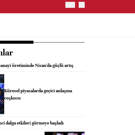
İRAN VE UMMAN, HÜRMÜZ 
OLUŞTURMAYI PLANLIYOR
nlar
sanayi üretiminde Nisan'da güçlü artış
Küresel piyasalarda geçici anlaşma
coşkusu
ci dalga etkileri görmeye başladı