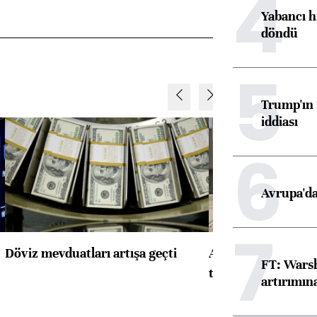
4
Yabancı h
döndü
5
Trump'ın 
iddiası
6
Avrupa'da
7
Döviz mevduatları artışa geçti
ABD'de konut başla
FT: Warsh
toparlandı
artırımın