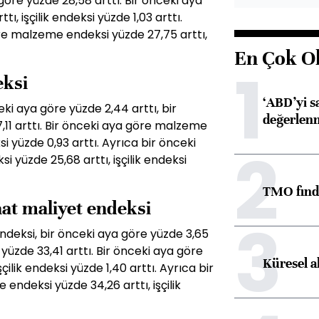
a göre yüzde 28,58 arttı. Bir önceki aya
, işçilik endeksi yüzde 1,03 arttı.
öre malzeme endeksi yüzde 27,75 arttı,
En Çok O
1
eksi
‘ABD’yi s
eki aya göre yüzde 2,44 arttı, bir
değerlen
7,11 arttı. Bir önceki aya göre malzeme
ksi yüzde 0,93 arttı. Ayrıca bir önceki
2
 yüzde 25,68 arttı, işçilik endeksi
TMO fındık
şaat maliyet endeksi
3
 endeksi, bir önceki aya göre yüzde 3,65
e yüzde 33,41 arttı. Bir önceki aya göre
Küresel a
ilik endeksi yüzde 1,40 arttı. Ayrıca bir
endeksi yüzde 34,26 arttı, işçilik