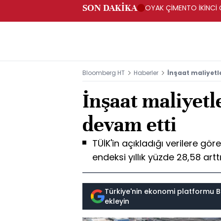
SON DAKİKA
OYAK ÇİMENTO İKİNCİ Ç
Bloomberg HT
Haberler
İnşaat maliyetle
İnşaat maliyetl
devam etti
TÜİK'in açıkladığı verilere gö
endeksi yıllık yüzde 28,58 arttı
Türkiye'nin ekonomi platformu B
ekleyin