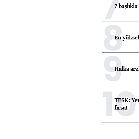
7
7 başlıkla
8
En yüksek
9
Halka arz
10
TESK: Yen
fırsat