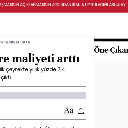
ŞMASININ AÇIKLANMASININ ARDINDAN İRAN'A UYGULADIĞI ABLUKAYI
e maliyeti arttı
Öne Çıka
e maliyeti arttı
lk çeyrekte yıllık yüzde 7,4
çıktı