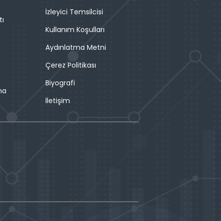
İzleyici Temsilcisi
tı
Kullanım Koşulları
Aydınlatma Metni
Çerez Politikası
Biyografi
ma
İletişim