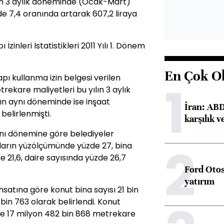
lın 3 aylık döneminde (Ocak-Mart)
e 7,4 oranında artarak 607,2 liraya
 İzinleri İstatistikleri 2011 Yılı 1. Dönem
En Çok O
pı kullanma izin belgesi verilen
1
etrekare maliyetleri bu yılın 3 aylık
lın aynı döneminde ise inşaat
İran: ABD 
belirlenmişti.
karşılık v
 aynı dönemine göre belediyeler
2
ıların yüzölçümünde yüzde 27, bina
e 21,6, daire sayısında yüzde 26,7
Ford Otos
yatırım
satına göre konut bina sayısı 21 bin
bin 763 olarak belirlendi. Konut
e 17 milyon 482 bin 868 metrekare