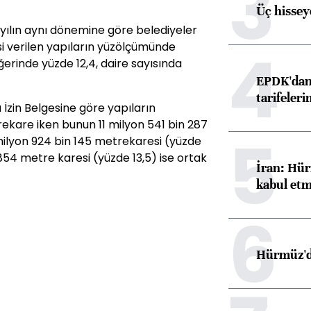
3
Üç hisseye
 yılın aynı dönemine göre belediyeler
4
si verilen yapıların yüzölçümünde
ğerinde yüzde 12,4, daire sayısında
EPDK'dan 
tarifeleri
a İzin Belgesine göre yapıların
ekare iken bunun 11 milyon 541 bin 287
5
milyon 924 bin 145 metrekaresi (yüzde
 854 metre karesi (yüzde 13,5) ise ortak
İran: Hür
kabul etm
6
Hürmüz'de