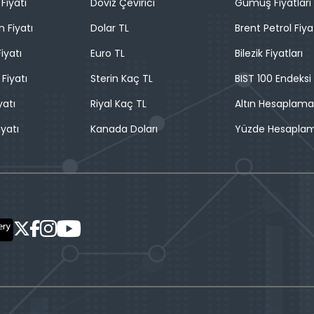
Fiyatı
Döviz Çevirici
Gümüş Fiyatları
n Fiyatı
Dolar TL
Brent Petrol Fiya
iyatı
Euro TL
Bilezik Fiyatları
 Fiyatı
Sterin Kaç TL
BIST 100 Endeksi
yatı
Riyal Kaç TL
Altın Hesaplama
iyatı
Kanada Doları
Yüzde Hesapla