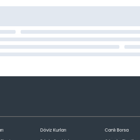
rı
Döviz Kurları
Canlı Borsa