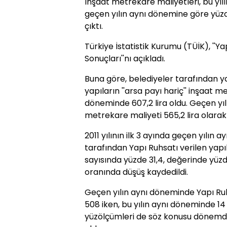
İnşaat metrekare maliyetleri, bu yı
geçen yılın aynı dönemine göre yüzd
çıktı.
Türkiye İstatistik Kurumu (TÜİK), ''Yapı
Sonuçları''nı açıkladı.
Buna göre, belediyeler tarafından ya
yapıların ''arsa payı hariç'' inşaat m
döneminde 607,2 lira oldu. Geçen yı
metrekare maliyeti 565,2 lira olarak 
2011 yılının ilk 3 ayında geçen yılın
tarafından Yapı Ruhsatı verilen yap
sayısında yüzde 31,4, değerinde yüzd
oranında düşüş kaydedildi.
Geçen yılın aynı döneminde Yapı Ruh
508 iken, bu yılın aynı döneminde 14 
yüzölçümleri de söz konusu dönemd