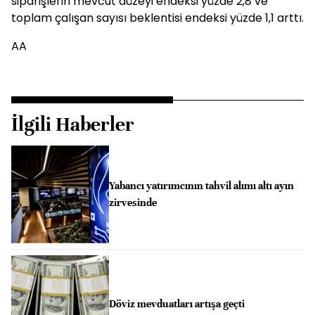
siparişlerin mevcut düzeyi endeksi yüzde 2,8 ve
toplam çalışan sayısı beklentisi endeksi yüzde 1,1 arttı.
AA
İlgili Haberler
Yabancı yatırımcının tahvil alımı altı ayın
zirvesinde
Döviz mevduatları artışa geçti