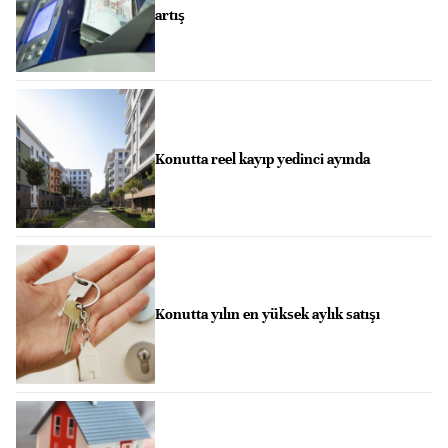
artış
Konutta reel kayıp yedinci ayında
Konutta yılın en yüksek aylık satışı