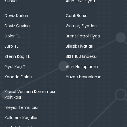
Künye
Altın ONS Fiyatı
Döviz Kurları
Canlı Borsa
Döviz Çevirici
Gümüş Fiyatları
Dolar TL
Brent Petrol Fiyatı
Euro TL
Bilezik Fiyatları
Sterin Kaç TL
BIST 100 Endeksi
Riyal Kaç TL
Altın Hesaplama
Kanada Doları
Yüzde Hesaplama
Kişisel Verilerin Korunması
Politikası
İzleyici Temsilcisi
Kullanım Koşulları