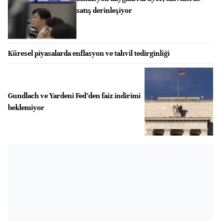
satış derinleşiyor
Küresel piyasalarda enflasyon ve tahvil tedirginliği
Gundlach ve Yardeni Fed’den faiz indirimi
beklemiyor