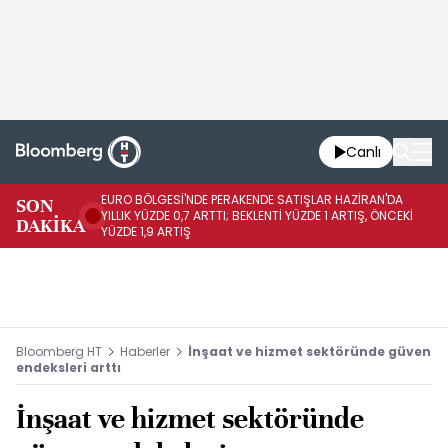
Canlı
EURO BÖLGESİ'NDE PERAKENDE SATIŞLAR HAZİRAN'DA
EU
SON
YILLIK YÜZDE 0,7 ARTTI; BEKLENTİ YÜZDE 1 ARTIŞ, ÖNCEKİ
AY
DAKİKA
YÜZDE 1,9 ARTIŞ
ÖN
Bloomberg HT
Haberler
İnşaat ve hizmet sektöründe güven
endeksleri arttı
İnşaat ve hizmet sektöründe