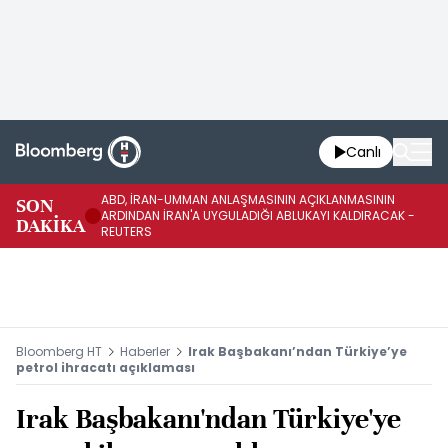
Canlı
ABD, İRAN-UMMAN ANLAŞMASININ AÇIKLANMASININ
AB
SON
ARDINDAN İRAN'A UYGULADIĞI ABLUKAYI KALDIRACAK -
GE
DAKİKA
REUTERS
UY
Bloomberg HT
Haberler
Irak Başbakanı’ndan Türkiye’ye
petrol ihracatı açıklaması
Irak Başbakanı'ndan Türkiye'ye