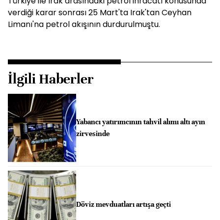
Türkiye ile Irak arasındaki petrol ihracatı konusunda
verdiği karar sonrası 25 Mart'ta Irak'tan Ceyhan
Limanı'na petrol akışının durdurulmuştu.
İlgili Haberler
Yabancı yatırımcının tahvil alımı altı ayın
zirvesinde
Döviz mevduatları artışa geçti