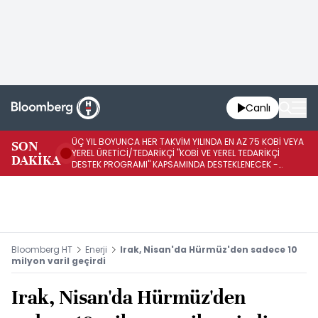
Canlı
ÜÇ YIL BOYUNCA HER TAKVİM YILINDA EN AZ 75 KOBİ VEYA
İŞ
SON
YEREL ÜRETİCİ/TEDARİKÇİ "KOBİ VE YEREL TEDARİKÇİ
ED
DAKİKA
DESTEK PROGRAMI" KAPSAMINDA DESTEKLENECEK -
A1
REKABET KURUMU
K
Bloomberg HT
Enerji
Irak, Nisan'da Hürmüz'den sadece 10
milyon varil geçirdi
Irak, Nisan'da Hürmüz'den