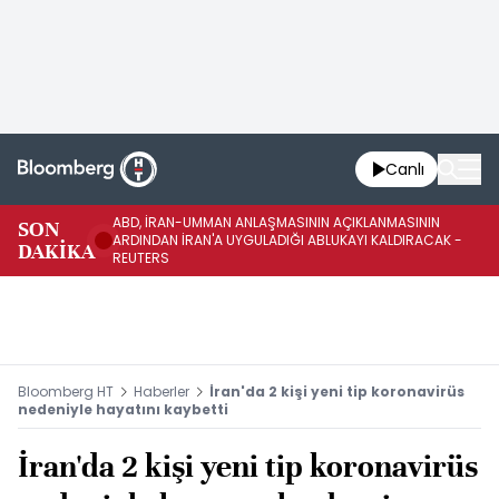
Canlı
ABD, İRAN-UMMAN ANLAŞMASININ AÇIKLANMASININ
AB
SON
ARDINDAN İRAN'A UYGULADIĞI ABLUKAYI KALDIRACAK -
GE
DAKİKA
REUTERS
UY
Bloomberg HT
Haberler
İran'da 2 kişi yeni tip koronavirüs
nedeniyle hayatını kaybetti
İran'da 2 kişi yeni tip koronavirüs