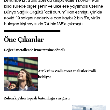
kentinde 12 Aralık 2019'da tespit edilen Kovid-19'un
kısa sürede diğer şehir ve ülkelere yayılması üzerine
Dünya Sağlık Örgütü "acil durum" ilan etmişti. Çin'de
Kovid-19 salgını nedeniyle can kaybı 2 bin 5'e, virüs
bulaşan kişi sayısı da 74 bin 185'e çıkmıştı.
Öne Çıkanlar
Değerli metallerde ivme tersine döndü
Artık tüm Wall Street analistleri ralli
bekliyor
Zelenskiy'den toprak bütünlüğü vurgusu