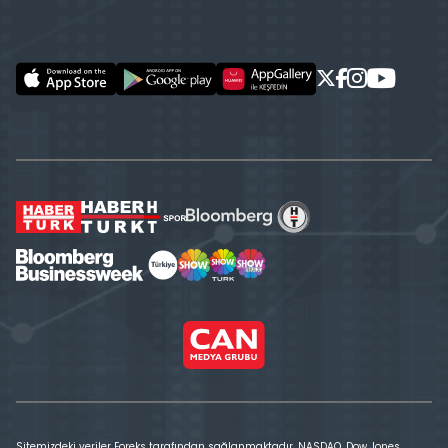
Sitemizdeki veriler Foreks tarafından sağlanmaktadır. NASDAQ, Dow Jones