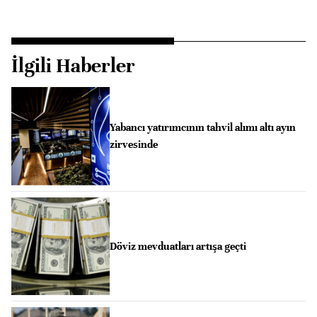
İlgili Haberler
Yabancı yatırımcının tahvil alımı altı ayın
zirvesinde
Döviz mevduatları artışa geçti