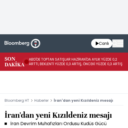
Canlı
SON
ABD'DE TOPTAN SATIŞLAR HAZİRAN'DA AYLIK YÜZDE 0,2
AP
DAKİKA
ARTTI, BEKLENTİ YÜZDE 0,3 ARTIŞ, ÖNCEKİ YÜZDE 0,3 ARTIŞ
KA
Bloomberg HT
Haberler
İran'dan yeni Kızıldeniz mesajı
İran'dan yeni Kızıldeniz mesajı
İran Devrim Muhafızları Ordusu Kudüs Gücü