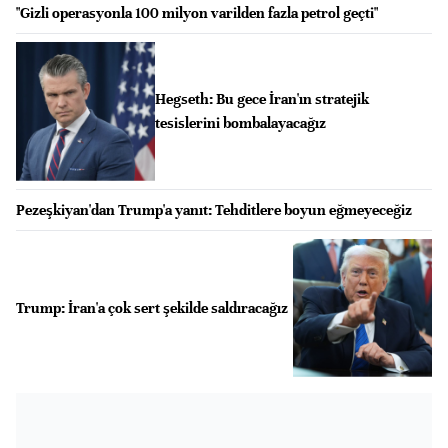
"Gizli operasyonla 100 milyon varilden fazla petrol geçti"
Hegseth: Bu gece İran'ın stratejik
tesislerini bombalayacağız
Pezeşkiyan'dan Trump'a yanıt: Tehditlere boyun eğmeyeceğiz
Trump: İran'a çok sert şekilde saldıracağız