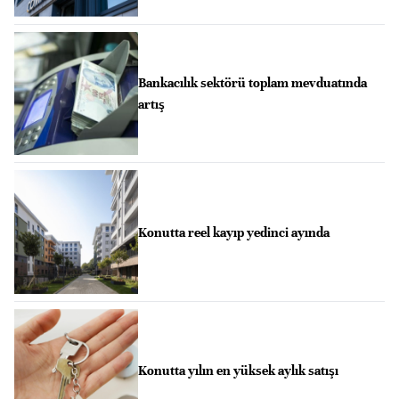
Bankacılık sektörü toplam mevduatında
artış
Konutta reel kayıp yedinci ayında
Konutta yılın en yüksek aylık satışı