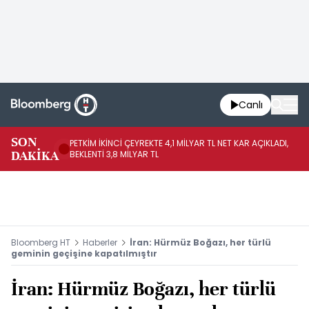
Canlı
SON
PETKİM İKİNCİ ÇEYREKTE 4,1 MİLYAR TL NET KAR AÇIKLADI,
İR
DAKİKA
BEKLENTİ 3,8 MİLYAR TL
UY
Bloomberg HT
Haberler
İran: Hürmüz Boğazı, her türlü
geminin geçişine kapatılmıştır
İran: Hürmüz Boğazı, her türlü