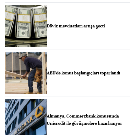
Döviz mevduatları artışa geçti
ABD'de konut başlangıçları toparlandı
Almanya, Commerzbank konusunda
Unicredit ile görüşmelere hazırlanıyor