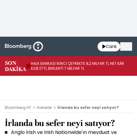
Canlı
SON
HALK BANKASI İKİNCİ ÇEYREKTE 8,2 MİLYAR TL NET KÂR
İŞ
DAKİKA
ELDE ETTİ, BEKLENTİ 7 MİLYAR TL
MÜ
Bloomberg HT
Haberler
İrlanda bu sefer neyi satıyor?
İrlanda bu sefer neyi satıyor?
Anglo İrish ve Irish Nationwide'ın mevduat ve