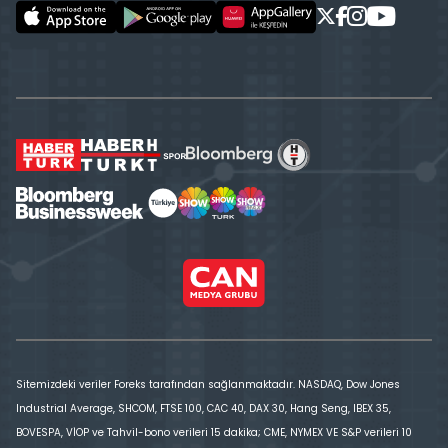
Sitemizdeki veriler Foreks tarafından sağlanmaktadır. NASDAQ, Dow Jones
Industrial Average, SHCOM, FTSE 100, CAC 40, DAX 30, Hang Seng, IBEX 35,
BOVESPA, VİOP ve Tahvil-bono verileri 15 dakika; CME, NYMEX VE S&P verileri 10