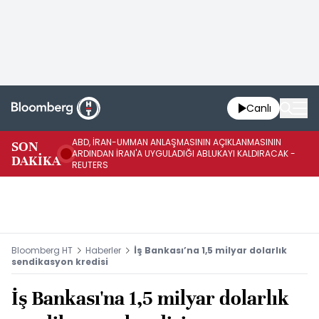
Canlı
ABD, İRAN-UMMAN ANLAŞMASININ AÇIKLANMASININ
AB
SON
ARDINDAN İRAN'A UYGULADIĞI ABLUKAYI KALDIRACAK -
GE
DAKİKA
REUTERS
UY
Bloomberg HT
Haberler
İş Bankası’na 1,5 milyar dolarlık
sendikasyon kredisi
İş Bankası'na 1,5 milyar dolarlık