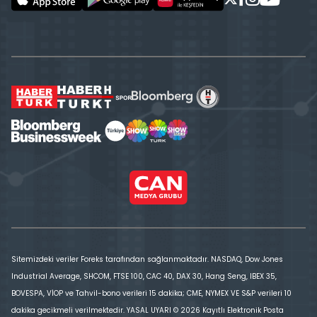
Sitemizdeki veriler Foreks tarafından sağlanmaktadır. NASDAQ, Dow Jones
Industrial Average, SHCOM, FTSE 100, CAC 40, DAX 30, Hang Seng, IBEX 35,
BOVESPA, VİOP ve Tahvil-bono verileri 15 dakika; CME, NYMEX VE S&P verileri 10
dakika gecikmeli verilmektedir. YASAL UYARI © 2026 Kayıtlı Elektronik Posta