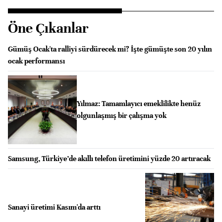
Öne Çıkanlar
Gümüş Ocak'ta ralliyi sürdürecek mi? İşte gümüşte son 20 yılın
ocak performansı
Yılmaz: Tamamlayıcı emeklilikte henüz
olgunlaşmış bir çalışma yok
Samsung, Türkiye’de akıllı telefon üretimini yüzde 20 artıracak
Sanayi üretimi Kasım'da arttı