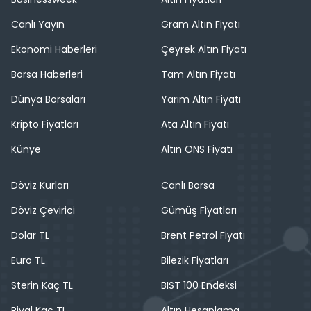
Canlı Yayın
Gram Altın Fiyatı
Ekonomi Haberleri
Çeyrek Altın Fiyatı
Borsa Haberleri
Tam Altın Fiyatı
Dünya Borsaları
Yarım Altın Fiyatı
Kripto Fiyatları
Ata Altın Fiyatı
Künye
Altın ONS Fiyatı
Döviz Kurları
Canlı Borsa
Döviz Çevirici
Gümüş Fiyatları
Dolar TL
Brent Petrol Fiyatı
Euro TL
Bilezik Fiyatları
Sterin Kaç TL
BIST 100 Endeksi
Riyal Kaç TL
Altın Hesaplama