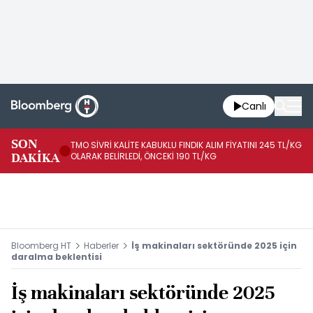
Canlı
SON
TMO SİVRİ KALİTE KABUKLU FINDIK ALIM FİYATINI 245 TL/KG
TM
DAKİKA
OLARAK BELİRLEDİ, ÖNCEKİ 190 TL/KG
TL
Bloomberg HT
Haberler
İş makinaları sektöründe 2025 için
daralma beklentisi
İş makinaları sektöründe 2025