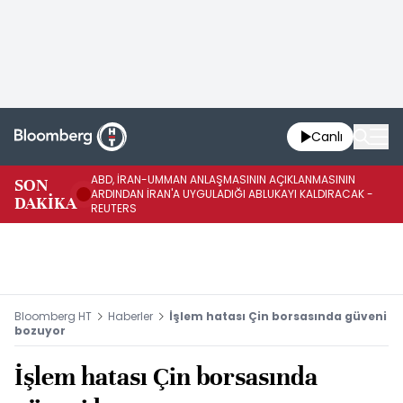
Canlı
ABD, İRAN-UMMAN ANLAŞMASININ AÇIKLANMASININ
AB
SON
ARDINDAN İRAN'A UYGULADIĞI ABLUKAYI KALDIRACAK -
GE
DAKİKA
REUTERS
UY
Bloomberg HT
Haberler
İşlem hatası Çin borsasında güveni
bozuyor
İşlem hatası Çin borsasında