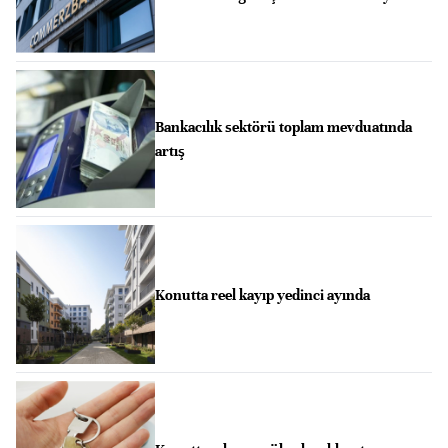
Bankacılık sektörü toplam mevduatında
artış
Konutta reel kayıp yedinci ayında