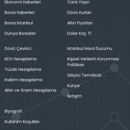
Ekonomi Haberleri
Canlı Yayın
Borsa Haberleri
Döviz Kurları
Borsa İstanbul
Altın Fiyatları
Dünya Borsaları
Dolar Kaç Tl
Döviz Çevirici
İstanbul Hava Durumu
KDV Hesaplama
Kişisel Verilerin Korunması
Politikası
Yüzde Hesaplama
İzleyici Temsilcisi
İndirim Hesaplama
Künye
Altın ve Gram Hesaplama
İletişim
Biyografi
Kullanım Koşulları