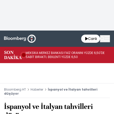
Canlı
SON
MEKSİKA MERKEZ BANKASI FAİZ ORANINI YÜZDE 6,50'DE
OY
DAKİKA
SABİT BIRAKTI; BEKLENTİ YÜZDE 6,50
AÇ
Bloomberg HT
Haberler
İspanyol ve İtalyan tahvilleri
düşüyor
İspanyol ve İtalyan tahvilleri