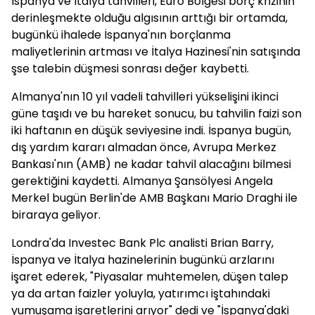
İspanya ve İtalya tahvilleri, Euro Bölgesi borç krizinin
derinleşmekte olduğu algısının arttığı bir ortamda,
bugünkü ihalede İspanya'nın borçlanma
maliyetlerinin artması ve İtalya Hazinesi'nin satışında
şse talebin düşmesi sonrası değer kaybetti.
Almanya'nın 10 yıl vadeli tahvilleri yükselişini ikinci
güne taşıdı ve bu hareket sonucu, bu tahvilin faizi son
iki haftanın en düşük seviyesine indi. İspanya bugün,
dış yardım kararı almadan önce, Avrupa Merkez
Bankası'nın (AMB) ne kadar tahvil alacağını bilmesi
gerektiğini kaydetti. Almanya Şansölyesi Angela
Merkel bugün Berlin'de AMB Başkanı Mario Draghi ile
biraraya geliyor.
Londra'da Investec Bank Plc analisti Brian Barry,
İspanya ve İtalya hazinelerinin bugünkü arzlarını
işaret ederek, "Piyasalar muhtemelen, düşen talep
ya da artan faizler yoluyla, yatırımcı iştahındaki
yumuşama işaretlerini arıyor" dedi ve "İspanya'daki