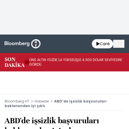
Canlı
SK
SON
ONS ALTIN YÜZDE 1,4 YÜKSELİŞLE 4.300 DOLAR SEVİYESİNİ
GE
DAKİKA
GÖRDÜ
DO
Bloomberg HT
Haberler
ABD'de işsizlik başvuruları
beklenenden iyi çıktı
ABD'de işsizlik başvuruları