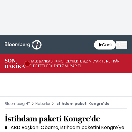
Canlı
SON
HALK BANKASI İKİNCİ ÇEYREKTE 8,2 MİLYAR TL NET KÂR
İŞ
DAKİKA
ELDE ETTİ, BEKLENTİ 7 MİLYAR TL
MÜ
Bloomberg HT
Haberler
İstihdam paketi Kongre'de
İstihdam paketi Kongre'de
ABD Başkanı Obama, istihdam paketini Kongre'ye