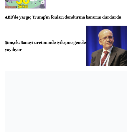
ABD'de yargıç Trump'ın fonları dondurma kararını durdurdu
Şimşek: Sanayi üretiminde iyileşme genele
yayılıyor