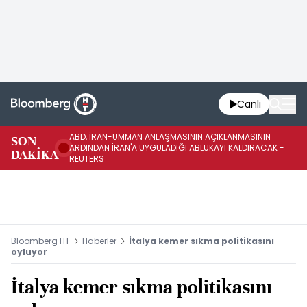
Canlı
ABD, İRAN-UMMAN ANLAŞMASININ AÇIKLANMASININ
AB
SON
ARDINDAN İRAN'A UYGULADIĞI ABLUKAYI KALDIRACAK -
GE
DAKİKA
REUTERS
UY
Bloomberg HT
Haberler
İtalya kemer sıkma politikasını
oyluyor
İtalya kemer sıkma politikasını